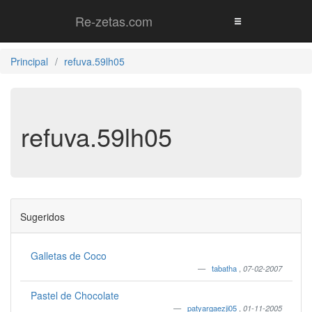
Re-zetas.com
Principal
refuva.59lh05
refuva.59lh05
Sugeridos
Galletas de Coco
tabatha
,
07-02-2007
Pastel de Chocolate
patyargaezji05
,
01-11-2005