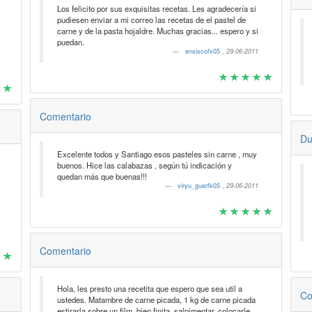
Los felicito por sus exquisitas recetas. Les agradecería si
pudiesen enviar a mi correo las recetas de el pastel de
carne y de la pasta hojaldre. Muchas gracias... espero y si
puedan.
ensiscofx05
,
29-06-2011
Comentario
Du
Excelente todos y Santiago esos pasteles sin carne , muy
buenos. Hice las calabazas , según tú indicación y
quedan más que buenas!!!
viryu_guerfk05
,
29-06-2011
Comentario
Hola, les presto una recetita que espero que sea util a
Co
ustedes. Matambre de carne picada, 1 kg de carne picada
estirarla sobre un film, bien finita, salpimentar, colocarle