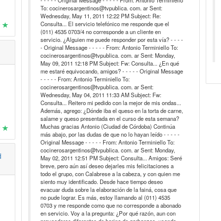
- - - - - Original Message - - - - - From: Antonio Terminiello
To: cocinerosargentinos@tvpublica. com. ar Sent:
Wednesday, May 11, 2011 12:22 PM Subject: Re:
Consulta... El servicio telefónico me responde que el
(011) 4535 0703/4 no corresponde a un cliente en
servicio. ¿Alguien me puede responder por esta vía? - - - -
- Original Message - - - - - From: Antonio Terminiello To:
cocinerosargentinos@tvpublica. com. ar Sent: Monday,
May 09, 2011 12:18 PM Subject: Fw: Consulta... ¿En qué
me estaré equivocando, amigos? - - - - - Original Message
- - - - - From: Antonio Terminiello To:
cocinerosargentinos@tvpublica. com. ar Sent:
Wednesday, May 04, 2011 11:33 AM Subject: Fw:
Consulta... Reitero mi pedido con la mejor de mis ondas...
Además, agrego: ¿Dónde iba el queso en la torta de carne,
salame y queso presentada en el curso de esta semana?
Muchas gracias Antonio (Ciudad de Córdoba) Continúa
más abajo, por las dudas de que no lo hayan leído - - - - -
Original Message - - - - - From: Antonio Terminiello To:
cocinerosargentinos@tvpublica. com. ar Sent: Monday,
d
May 02, 2011 12:51 PM Subject: Consulta... Amigos: Seré
breve, pero aún así deseo dejarles mis felicitaciones a
todo el grupo, con Calabrese a la cabeza, y con quien me
siento muy identificado. Desde hace tiempo deseo
evacuar duda sobre la elaboración de la fainá, cosa que
no pude lograr. Es más, estoy llamando al (011) 4535
0703 y me responde como que no corresponde a abonado
en servicio. Voy a la pregunta: ¿Por qué razón, aun con