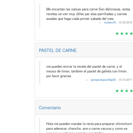
Me encantan las salsas para carne Son deliciosas, estas
recetas se ven muy útiles par alas parrilladas y carnes
asadas que hago cada primer sabado del mes.
kyliebx05
,
15-02-2012
PASTEL DE CARNE
me pueden enviar la receta del pastel de carne, y el
mouss de limon, tambien el pastel de galleta con limon.
por favor gracias
georginalopez65jp05
,
15-10-2011
Comentario
Hola me pueden mandar la recta para preparar chimichurri
para aderezar, chancho, ave o carne vacuna y como se