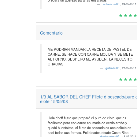
prepara un aderezo para las ensaladas
lucharizziir05
,
24-09-2011
Comentario
ME PODRIAN MANDAR LA RECETA DE PASTEL DE
CARNE. SE HACE CON CARNE MOLIDA Y SE METE
AL HORNO. SESPERO ME AYUDEN , LA NECESITO.
GRACIAS
gisfrediu05
,
21-09-2011
1/3 AL SABOR DEL CHEF Filete d pescado/pure 
elote 15/05/08
Hola chef! fijate que preparé el puré de elote, que es
facilísimo pero con carne ahumada de cerdo arriba y
quedó buenísima, el filete de pescado es una delicia en
casi todas sus formas. Felicidades desde Costa Rica.
denissepjgm05
,
13-07-2011