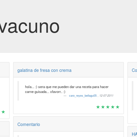
 vacuno
galatina de fresa con crema
Co
hola... :) sera que me pueden dar una receta para hacer
carne guisada... xfavorr.. :)
caro_reyes_bellagu05
,
12-07-2011
Comentario
H