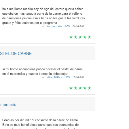
hola me llamo rosalia soy de sgo del estero queria saber
que obsion mas tengo a parte de la carne para el relleno
de canelones ya que a mis hijos no les gusta las verduras
gracis y felicitaciones por el programa
los_gonzales_dh05
,
21-04-2011
STEL DE CARNE
si mi horno no funciona puedo cocinar el pastel de carne
en el microndas y cuanto tiempo lo debo dejar
alice_2010_mxdl05
,
15-04-2011
mentario
Gracias por difundir el consumo de la carne de llama.
Esto es muy beneficioso para nuestras economías de