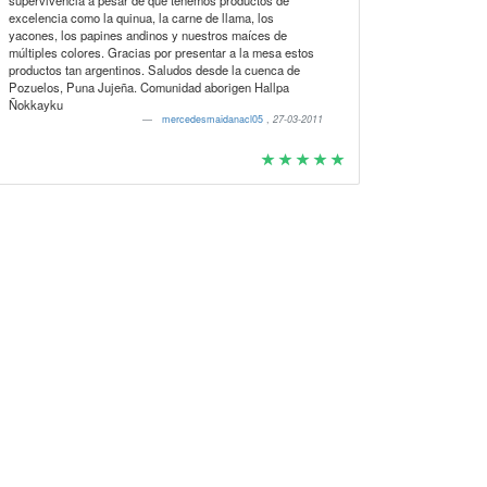
supervivencia a pesar de que tenemos productos de
excelencia como la quinua, la carne de llama, los
yacones, los papines andinos y nuestros maíces de
múltiples colores. Gracias por presentar a la mesa estos
productos tan argentinos. Saludos desde la cuenca de
Pozuelos, Puna Jujeña. Comunidad aborigen Hallpa
Ñokkayku
mercedesmaidanacl05
,
27-03-2011