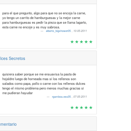
para el que pregunto, algo para que no se encoja la carne,
yo tengo un carrito de hamburguesas y la mejor carne
para hamburguesas es pedir la pieza que se llama lagarto,
esta carne no encoje y es muy sabrosa.
alberto_bigshowet05
,
10-05-2011
lces Secretos
quisiera saber porque se me ensuavisa la pasta de
hojaldre luego de horneada mas si los rellenos son
salados como papa, pollo o carne con los rellenos dulces
tengo el mismo problema pero menos muchas gracias si
me pudieran hayudar
rgamboa.eeu05
,
07-05-2011
mentario