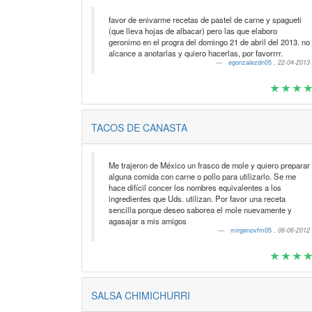
favor de enivarme recetas de pastel de carne y spagueti
(que lleva hojas de albacar) pero las que elaboro
geronimo en el progra del domingo 21 de abril del 2013. no
alcance a anotarlas y quiero hacerlas, por favorrrr.
egonzalezdn05
,
22-04-2013
TACOS DE CANASTA
Me trajeron de México un frasco de mole y quiero preparar
alguna comida con carne o pollo para utilizarlo. Se me
hace difícil concer los nombres equivalentes a los
ingredientes que Uds. utilizan. Por favor una receta
sencilla porque deseo saborea el mole nuevamente y
agasajar a mis amigos
mirgenovfm05
,
06-06-2012
SALSA CHIMICHURRI