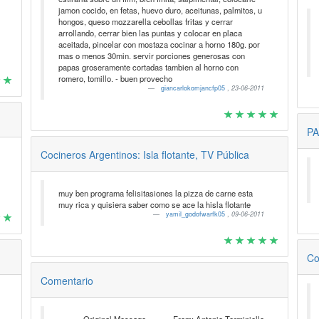
jamon cocido, en fetas, huevo duro, aceitunas, palmitos, u
hongos, queso mozzarella cebollas fritas y cerrar
arrollando, cerrar bien las puntas y colocar en placa
aceitada, pincelar con mostaza cocinar a horno 180g. por
mas o menos 30min. servir porciones generosas con
papas groseramente cortadas tambien al horno con
romero, tomillo. - buen provecho
giancarlokomjancfp05
,
23-06-2011
PA
Cocineros Argentinos: Isla flotante, TV Pública
muy ben programa felisitasiones la pizza de carne esta
muy rica y quisiera saber como se ace la hisla flotante
yamil_godofwarfk05
,
09-06-2011
Co
Comentario