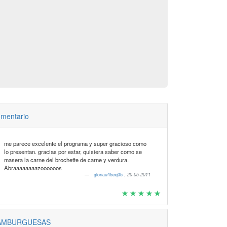
mentario
me parece excelente el programa y super gracioso como
lo presentan. gracias por estar, quisiera saber como se
masera la carne del brochette de carne y verdura.
Abraaaaaaaazoooooos
gloriau45eq05
,
20-05-2011
AMBURGUESAS