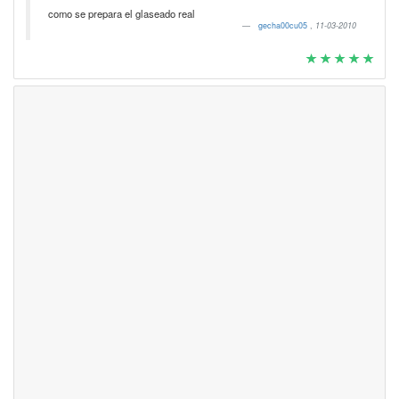
como se prepara el glaseado real
gecha00cu05
,
11-03-2010