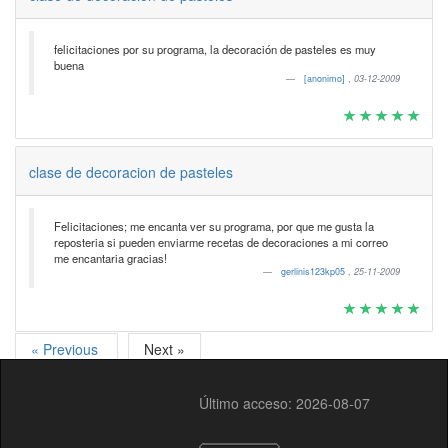
felicitaciones por su programa, la decoración de pasteles es muy
buena
[anonimo]
,
03-12-2009
clase de decoracion de pasteles
Felicitaciones; me encanta ver su programa, por que me gusta la
reposteria si pueden enviarme recetas de decoraciones a mi correo
me encantaria gracias!
gerlinis123kp05
,
25-11-2009
« Previous
Next »
Último acceso: 2026-08-07