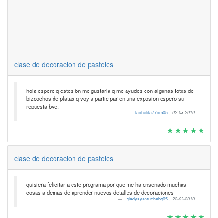
clase de decoracion de pasteles
hola espero q estes bn me gustaria q me ayudes con algunas fotos de
bizcochos de platas q voy a participar en una exposion espero su
repuesta bye.
lachulita77cm05
,
02-03-2010
clase de decoracion de pasteles
quisiera felicitar a este programa por que me ha enseñado muchas
cosas a demas de aprender nuevos detalles de decoraciones
gladysyantuchebq05
,
22-02-2010