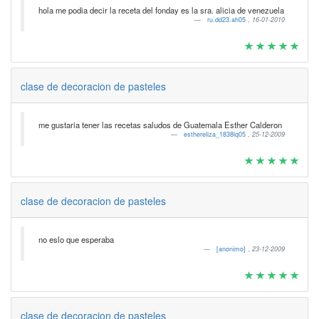
hola me podia decir la receta del fonday es la sra. alicia de venezuela
ru.dd23.ah05
,
16-01-2010
clase de decoracion de pasteles
me gustaria tener las recetas saludos de Guatemala Esther Calderon
esthereliza_1838lq05
,
25-12-2009
clase de decoracion de pasteles
no eslo que esperaba
[anonimo]
,
23-12-2009
clase de decoracion de pasteles