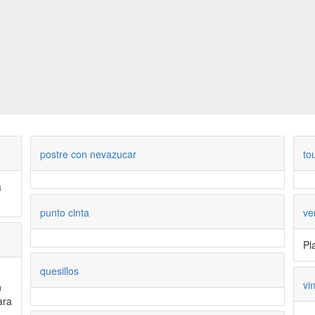
postre con nevazucar
to
a
punto cinta
ve
Pl
quesillos
vi
n
ara