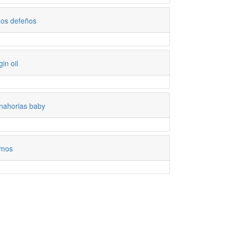
nos defeños
gin oil
nahorias baby
mos