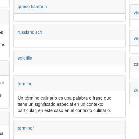
queso fiambrin
vi
russländisch
os
vir
das
soletilla
za
el
termino
zu
e
Un término culinario es una palabra o frase que
tiene un significado especial en un contexto
particular, en este caso en el contexto culinario.
termino/
na