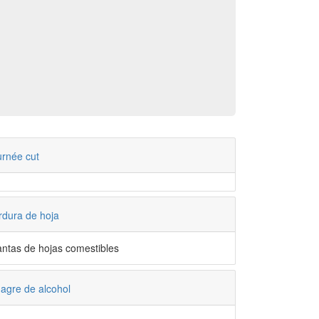
urnée cut
rdura de hoja
antas de hojas comestibles
nagre de alcohol