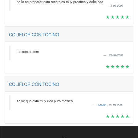
no lo se preparar esta receta es muy practica y deliciosa
15-05-2008
COLIFLOR CON TOCINO
mmmmmmmm
23-04-2008
COLIFLOR CON TOCINO
se ve que esta muy rico puro mexico
noai05
,
07-01-2008