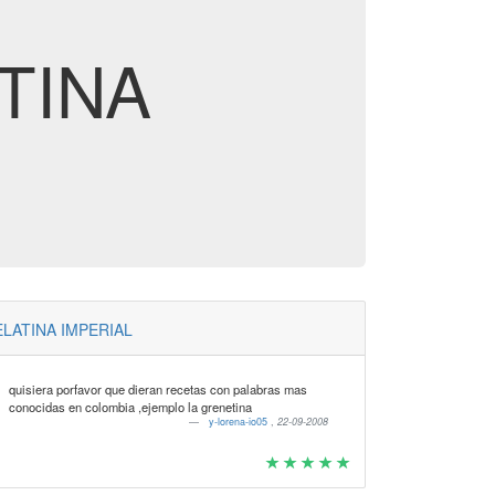
ATINA
LATINA IMPERIAL
quisiera porfavor que dieran recetas con palabras mas
conocidas en colombia ,ejemplo la grenetina
y-lorena-io05
,
22-09-2008