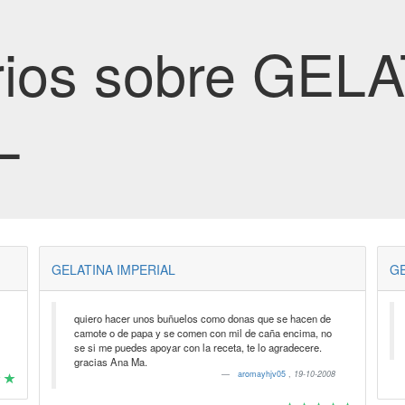
ios sobre GEL
L
GELATINA IMPERIAL
GE
quiero hacer unos buñuelos como donas que se hacen de
camote o de papa y se comen con mil de caña encima, no
se si me puedes apoyar con la receta, te lo agradecere.
gracias Ana Ma.
aromayhjv05
,
19-10-2008