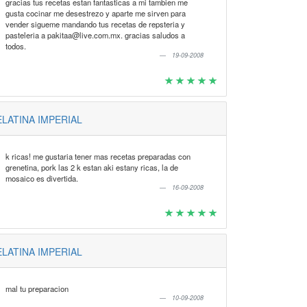
gracias tus recetas estan fantasticas a mi tambien me
gusta cocinar me desestrezo y aparte me sirven para
vender sigueme mandando tus recetas de repsteria y
pasteleria a pakitaa@live.com.mx. gracias saludos a
todos.
19-09-2008
LATINA IMPERIAL
k ricas! me gustaria tener mas recetas preparadas con
grenetina, pork las 2 k estan aki estany ricas, la de
mosaico es divertida.
16-09-2008
LATINA IMPERIAL
mal tu preparacion
10-09-2008