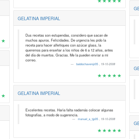
GE
GELATINA IMPERIAL
Dus recetas son estupendas, considero que sacan de
muchos apuros. Felicidades. De urgencia les pido la
receta para hacer alfeñiques con azúcar glass, la
queremos para enseñar a los niños de 6 a 12 años, antes
del día de muertos. Gracias. Me la pueden enviar a mi
correo.
baldochaverojr05
,
19-10-2008
GE
GELATINA IMPERIAL
Excelentes recetas. Harìa falta nadamás colocar algunas
fotografías, a modo de sugerencia.
manuel_a_tjp05
,
19-10-2008
GE