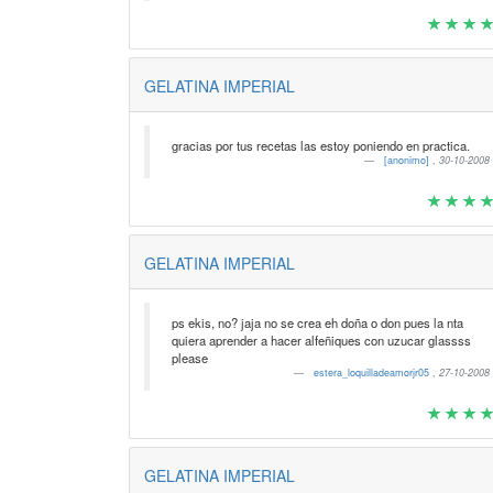
GELATINA IMPERIAL
gracias por tus recetas las estoy poniendo en practica.
[anonimo]
,
30-10-2008
GELATINA IMPERIAL
ps ekis, no? jaja no se crea eh doña o don pues la nta
quiera aprender a hacer alfeñiques con uzucar glassss
please
estera_loquilladeamorjr05
,
27-10-2008
GELATINA IMPERIAL