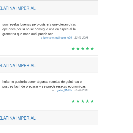
LATINA IMPERIAL
son resetas buenas pero quisiera que dieran otras
opciones por si no se consigue una en especial la
grenetina que nose cuál puede ser
y-lorenahotmail.com-io05
,
22-09-2008
LATINA IMPERIAL
hola me gustaria coner algunas recetas de gelatinas o
postres facil de preparar y se puede resetas economicas
gabri_31it05
,
21-09-2008
LATINA IMPERIAL