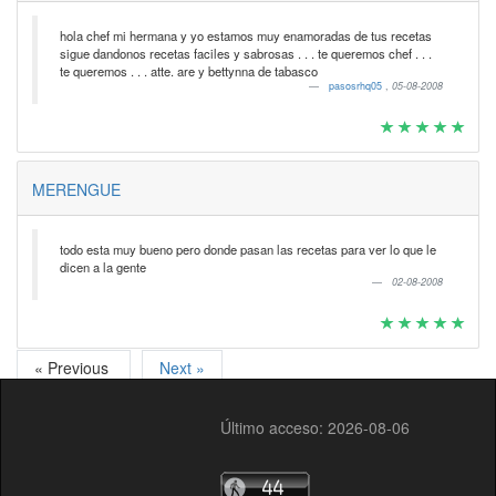
hola chef mi hermana y yo estamos muy enamoradas de tus recetas
sigue dandonos recetas faciles y sabrosas . . . te queremos chef . . .
te queremos . . . atte. are y bettynna de tabasco
pasosrhq05
,
05-08-2008
MERENGUE
todo esta muy bueno pero donde pasan las recetas para ver lo que le
dicen a la gente
02-08-2008
« Previous
Next »
Último acceso: 2026-08-06