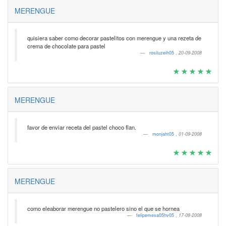
MERENGUE
quisiera saber como decorar pastelitos con merengue y una rezeta de
crema de chocolate para pastel
rosiluzeih05
,
20-09-2008
MERENGUE
favor de enviar receta del pastel choco flan.
monjaht05
,
01-09-2008
MERENGUE
como eleaborar merengue no pastelero sino el que se hornea
felipemesa05hv05
,
17-08-2008