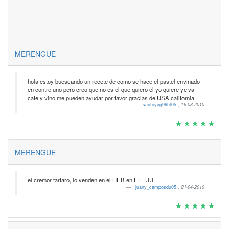
MERENGUE
hola estoy buescando un recete de como se hace el pastel envinado
en contre uno pero creo que no es el que quiero el yo quiere ye va
cafe y vino me pueden ayudar por favor gracias de USA california
santoyog96ht05
,
16-08-2010
MERENGUE
el cremor tartaro, lo venden en el HEB en EE. UU.
juany_camposdu05
,
21-04-2010