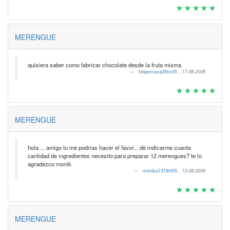
MERENGUE
quisiera saber como fabricar chocolate desde la fruta misma
felipemesa05hv05
,
17-08-2008
MERENGUE
hola ... amigo tu me podrias hacer el favor... de indicarme cuanta
cantidad de ingredientes necesito para preparar 12 merengues? te lo
agradezco monik
monika1318hl05
,
13-08-2008
MERENGUE