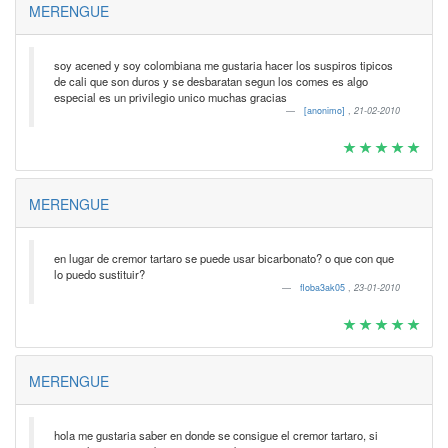
MERENGUE
soy acened y soy colombiana me gustaria hacer los suspiros tipicos
de cali que son duros y se desbaratan segun los comes es algo
especial es un privilegio unico muchas gracias
[anonimo]
,
21-02-2010
MERENGUE
en lugar de cremor tartaro se puede usar bicarbonato? o que con que
lo puedo sustituir?
floba3ak05
,
23-01-2010
MERENGUE
hola me gustaria saber en donde se consigue el cremor tartaro, si