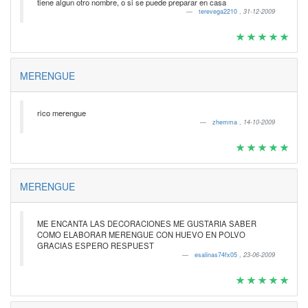
tiene algun otro nombre, o si se puede preparar en casa
terevega2210
,
31-12-2009
MERENGUE
rico merengue
zhemma
,
14-10-2009
MERENGUE
ME ENCANTA LAS DECORACIONES ME GUSTARIA SABER
COMO ELABORAR MERENGUE CON HUEVO EN POLVO
GRACIAS ESPERO RESPUEST
esalinas74fx05
,
23-06-2009