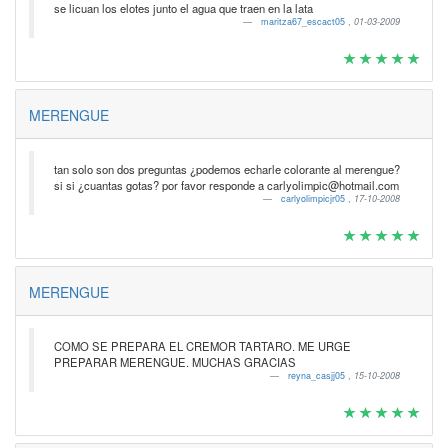
se licuan los elotes junto el agua que traen en la lata
maritza67_escact05
,
01-03-2009
MERENGUE
tan solo son dos preguntas ¿podemos echarle colorante al merengue?
si si ¿cuantas gotas? por favor responde a carlyolimpic@hotmail.com
carlyolimpicjr05
,
17-10-2008
MERENGUE
COMO SE PREPARA EL CREMOR TARTARO. ME URGE
PREPARAR MERENGUE. MUCHAS GRACIAS
reyna_casjj05
,
15-10-2008