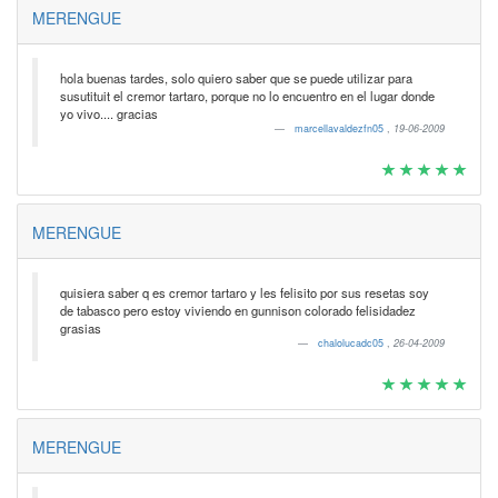
MERENGUE
hola buenas tardes, solo quiero saber que se puede utilizar para
susutituit el cremor tartaro, porque no lo encuentro en el lugar donde
yo vivo.... gracias
marcellavaldezfn05
,
19-06-2009
MERENGUE
quisiera saber q es cremor tartaro y les felisito por sus resetas soy
de tabasco pero estoy viviendo en gunnison colorado felisidadez
grasias
chalolucadc05
,
26-04-2009
MERENGUE