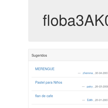
floba3AK
Sugeridos
MERENGUE
zhemma
,
30-04-200
Pastel para Niños
patry
,
26-03-200
flan de cafe
Edith
,
20-01-200