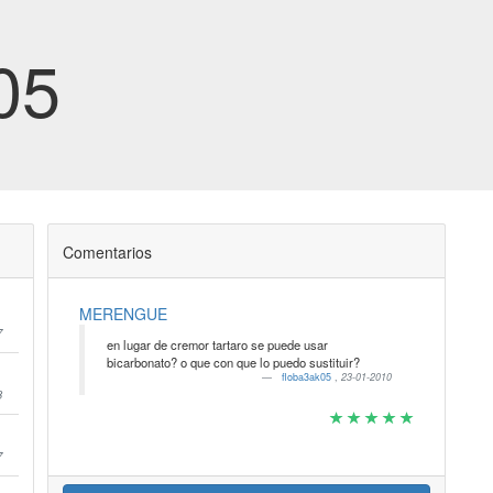
05
Comentarios
MERENGUE
7
en lugar de cremor tartaro se puede usar
bicarbonato? o que con que lo puedo sustituir?
floba3ak05
,
23-01-2010
8
7