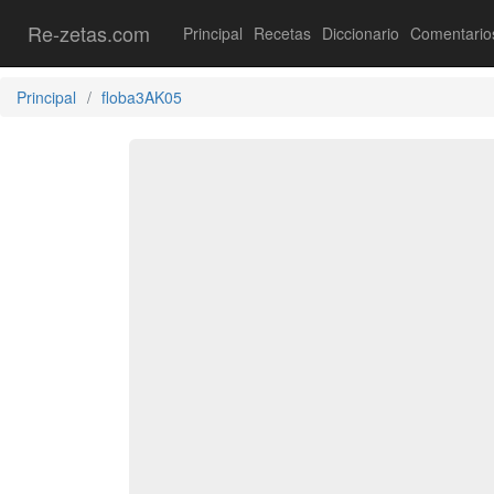
Re-zetas.com
Principal
Recetas
Diccionario
Comentario
Principal
floba3AK05