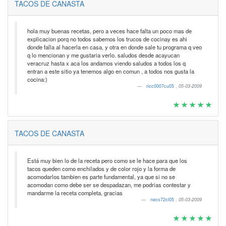
TACOS DE CANASTA
hola muy buenas recetas, pero a veces hace falta un poco mas de
explicacion porq no todos sabemos los trucos de cocinay es ahi
donde falla al hacerla en casa, y otra en donde sale tu programa q veo
q lo mencionan y me gustaria verlo. saludos desde acayucan
veracruz hasta x aca los andamos viendo saludos a todos los q
entran a este sitio ya tenemos algo en comun , a todos nos gusta la
cocina:)
ricc0007cu05
,
05-03-2009
TACOS DE CANASTA
Está muy bien lo de la receta pero como se le hace para que los
tacos queden como enchilados y de color rojo y la forma de
acomodarlos tambien es parte fundamental, ya que si no se
acomodan como debe ser se despadazan, me podrias contestar y
mandarme la receta completa, gracias
necs72cl05
,
05-03-2009