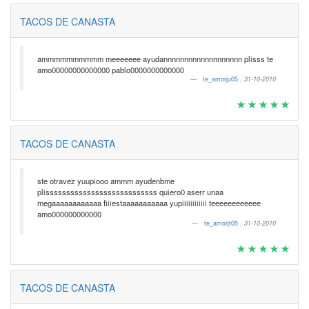
TACOS DE CANASTA
ammmmmmmmmm meeeeeee ayudannnnnnnnnnnnnnnnnnn plisss te
amo00000000000000 pablo0000000000000
te_amorju05
,
31-10-2010
TACOS DE CANASTA
ste otravez yuupiooo ammm ayudenbme
plisssssssssssssssssssssssssss quiero0 aserr unaa
megaaaaaaaaaaaa fiiiestaaaaaaaaaaa yupiiiiiiiiiiii teeeeeeeeeeee
amo000000000000
te_amorjt05
,
31-10-2010
TACOS DE CANASTA