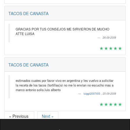
TACOS DE CANASTA
GRACIAS POR TUS CONSEJOS ME SIRVIERON DE MUCHO
ATTE LUISA
26-09-2008
TACOS DE CANASTA
estimados cuates por favor vivo en argentina y les vuelvo a solicitar
la receta de los tacos (tortillas)si no me lo envian no escucho mas a
marco antonio solis.luis alberto
luiggii2007il05
,
25-09-2008
« Previous
Next »