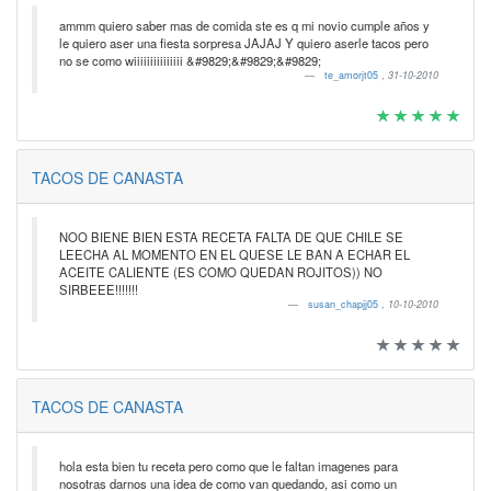
ammm quiero saber mas de comida ste es q mi novio cumple años y
le quiero aser una fiesta sorpresa JAJAJ Y quiero aserle tacos pero
no se como wiiiiiiiiiiiiiii &#9829;&#9829;&#9829;
te_amorjt05
,
31-10-2010
TACOS DE CANASTA
NOO BIENE BIEN ESTA RECETA FALTA DE QUE CHILE SE
LEECHA AL MOMENTO EN EL QUESE LE BAN A ECHAR EL
ACEITE CALIENTE (ES COMO QUEDAN ROJITOS)) NO
SIRBEEE!!!!!!!
susan_chapjj05
,
10-10-2010
TACOS DE CANASTA
hola esta bien tu receta pero como que le faltan imagenes para
nosotras darnos una idea de como van quedando, asi como un