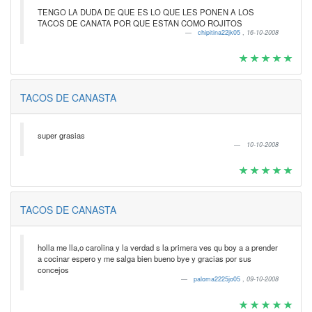
TENGO LA DUDA DE QUE ES LO QUE LES PONEN A LOS
TACOS DE CANATA POR QUE ESTAN COMO ROJITOS
chipitina22jk05
,
16-10-2008
TACOS DE CANASTA
super grasias
10-10-2008
TACOS DE CANASTA
holla me lla,o carolina y la verdad s la primera ves qu boy a a prender
a cocinar espero y me salga bien bueno bye y gracias por sus
concejos
paloma2225jo05
,
09-10-2008