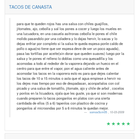
TACOS DE CANASTA
para que te queden rojos has una salsa con chiles guajillos,
jitomates, ajo, cebolla y sal los pones a cocer y luego los mueles en
una lucuadora, en una casuela asitronas cebolla le pones el chile
molido pasandolo por una coladera y lo dajas hervir, lo sacas y lo
dejas enfriar por completo si la salsa te queda espesa ponle caldo de
pollo o agua(no tiene que ser espesa deve de ser un poco aguada),
pasa las tortillas por aceite(sin dorar que queden suaves) luego por la
salsa y le pones el relleno lo doblas como una quesadilla y los
acomodas a todo al rededor de la vaporera dejando un hueco en el
centro para que entre el vapor, pon el agua caliente antes de
acomodar los tacos en la vaporera esto es para que dejes calentar
los tacos de 10 a 15 minutos o asta que el agua empiese a hervir no
los dejes mas tiempo por eso de despadasan, aconpañalos con col
picado y una salsa de tomatillo, jitomate, ajo y chile de arbol , cocelos
y ponlos en la licuadora, ojala que les guste, ya que si son modernas
cuando preparen lo tacos ponganlos en platos con una sierta
cantidada de ellos (5 a 6) tapenlos con plastico de cocina y
ponganlos al microondas por 5 a 6 minutos te quedan mejor.
somos5cm05
,
10-03-2009