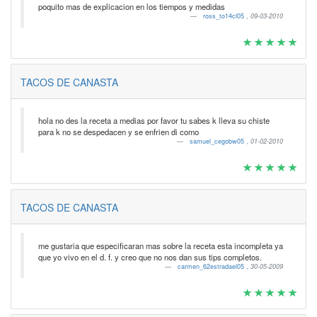
poquito mas de explicacion en los tiempos y medidas
ross_to14cl05
,
09-03-2010
TACOS DE CANASTA
hola no des la receta a medias por favor tu sabes k lleva su chiste
para k no se despedacen y se enfrien di como
samuel_cegobw05
,
01-02-2010
TACOS DE CANASTA
me gustaria que especificaran mas sobre la receta esta incompleta ya
que yo vivo en el d. f. y creo que no nos dan sus tips completos.
carmen_62estradael05
,
30-05-2009