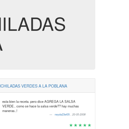
HILADAS
A
CHILADAS VERDES A LA POBLANA
esta bien la receta. pero dice AGREGA LA SALSA
VERDE.. como se hace la salsa verde?? hay muchas
maneras..!
neyda23el05
,
20-05-2008