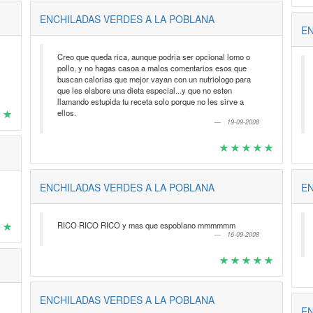
ENCHILADAS VERDES A LA POBLANA
EN
Creo que queda rica, aunque podria ser opcional lomo o
pollo, y no hagas casoa a malos comentarios esos que
buscan calorias que mejor vayan con un nutriologo para
que les elabore una dieta especial...y que no esten
llamando estupida tu receta solo porque no les sirve a
ellos.
19-09-2008
ENCHILADAS VERDES A LA POBLANA
EN
RICO RICO RICO y mas que espoblano mmmmmm
16-09-2008
ENCHILADAS VERDES A LA POBLANA
EN