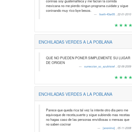
coninas soy guatemalteca y me facian la comida
mexicana no me pierdo ningun programa cuidate y sigue
coninando muy rico bye besos.
liseth-43ar05
,
22-01-2010
ENCHILADAS VERDES A LA POBLANA
QUE NO PUEDEN PONER SIMPLEMENTE SU LUGAR
DE ORIGEN
surreccion_sc_azultristef
,
02-06-2009
ENCHILADAS VERDES A LA POBLANA
Parece que queda rica tal vez la intente otro dia pero me
equivoque de receta,suerte y sigue subiendo mas recetas
no hagas caso de las personas envidiosas o mensas que
no saben cocinar
[anonimo]
,
05-11-2008