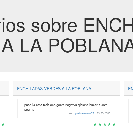
ios sobre ENC
A LA POBLAN
ENCHILADAS VERDES A LA POBLANA
EN
pues la neta toda eas gente negatva q biene hacer a esta
pagina
gordita-loveju05
,
15-10-2008