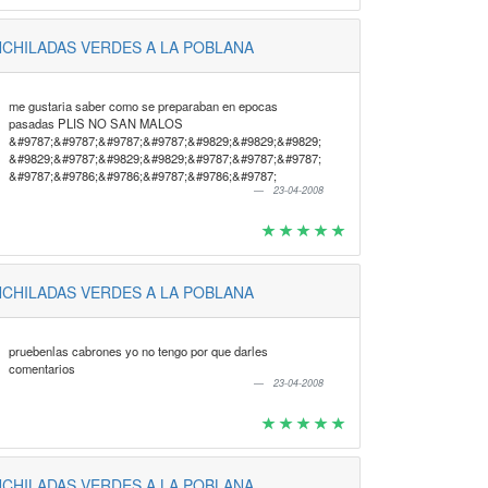
CHILADAS VERDES A LA POBLANA
me gustaria saber como se preparaban en epocas
pasadas PLIS NO SAN MALOS
&#9787;&#9787;&#9787;&#9787;&#9829;&#9829;&#9829;
&#9829;&#9787;&#9829;&#9829;&#9787;&#9787;&#9787;
&#9787;&#9786;&#9786;&#9787;&#9786;&#9787;
23-04-2008
CHILADAS VERDES A LA POBLANA
pruebenlas cabrones yo no tengo por que darles
comentarios
23-04-2008
CHILADAS VERDES A LA POBLANA