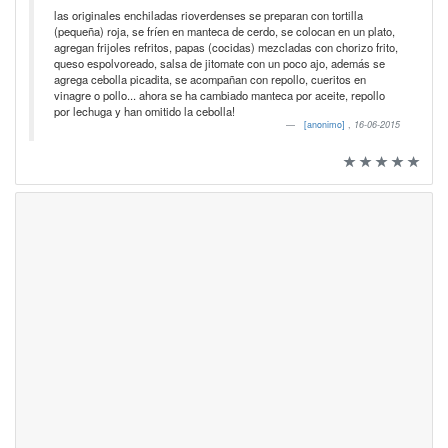
las originales enchiladas rioverdenses se preparan con tortilla
(pequeña) roja, se fríen en manteca de cerdo, se colocan en un plato,
agregan frijoles refritos, papas (cocidas) mezcladas con chorizo frito,
queso espolvoreado, salsa de jitomate con un poco ajo, además se
agrega cebolla picadita, se acompañan con repollo, cueritos en
vinagre o pollo... ahora se ha cambiado manteca por aceite, repollo
por lechuga y han omitido la cebolla!
[anonimo]
,
16-06-2015