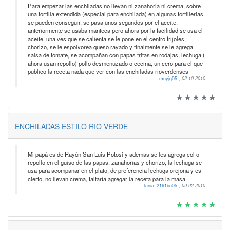
Para empezar las enchiladas no llevan ni zanahoria ni crema, sobre
una tortilla extendida (especial para enchilada) en algunas tortillerias
se pueden conseguir, se pasa unos segundos por el aceite,
anteriormente se usaba manteca pero ahora por la facilidad se usa el
aceite, una ves que se calienta se le pone en el centro frijoles,
chorizo, se le espolvorea queso rayado y finalmente se le agrega
salsa de tomate, se acompañan con papas fritas en rodajas, lechuga (
ahora usan repollo) pollo desmenuzado o cecina, un cero para el que
publico la receta nada que ver con las enchiladas rioverdenses
muyjq05
,
02-10-2010
ENCHILADAS ESTILO RIO VERDE
Mi papá es de Rayón San Luis Potosi y ademas se les agrega col o
repollo en el guiso de las papas, zanahorias y chorizo, la lechuga se
usa para acompañar en el plato, de preferencia lechuga orejona y es
cierto, no llevan crema, faltaría agregar la receta para la masa
tania_2161bo05
,
09-02-2010