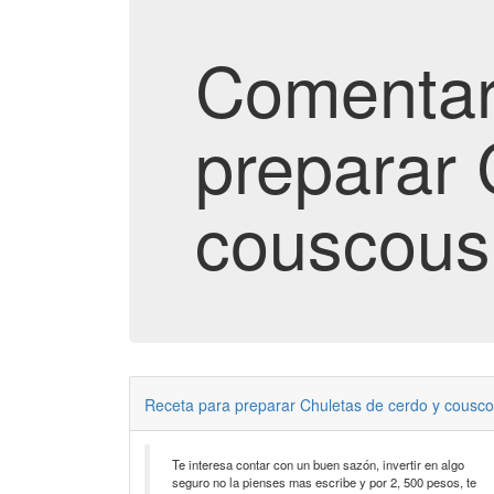
Comentar
preparar 
couscous
Receta para preparar Chuletas de cerdo y cousc
Te interesa contar con un buen sazón, invertir en algo
seguro no la pienses mas escribe y por 2, 500 pesos, te