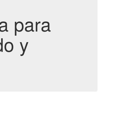
a para
do y