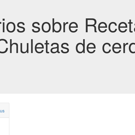
ios sobre Recet
Chuletas de cer
ous