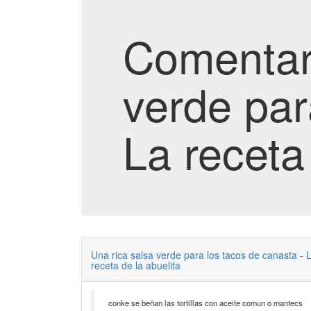
Comentari
verde par
La receta
Una rica salsa verde para los tacos de canasta - 
receta de la abuelita
conke se beñan las tortillas con aceite comun o mantecs