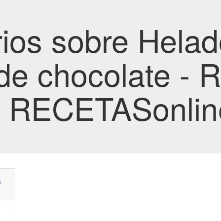
ios sobre Helad
de chocolate - 
a RECETASonlin
a