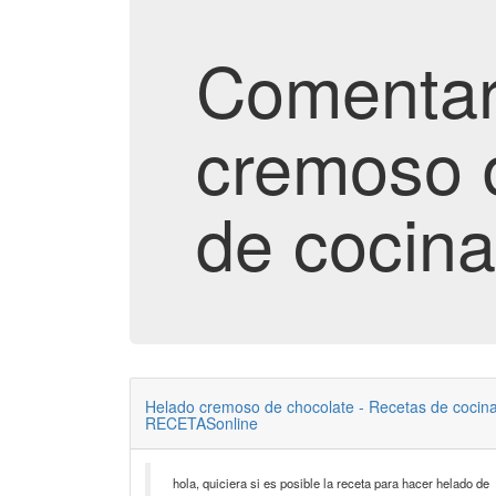
Comentar
cremoso 
de cocin
Helado cremoso de chocolate - Recetas de cocin
RECETASonline
hola, quiciera si es posible la receta para hacer helado de