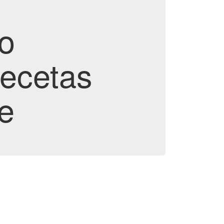
o
Recetas
e