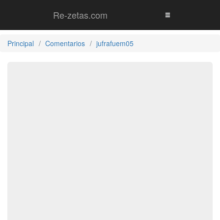
Re-zetas.com
Principal
Comentarios
jufrafuem05