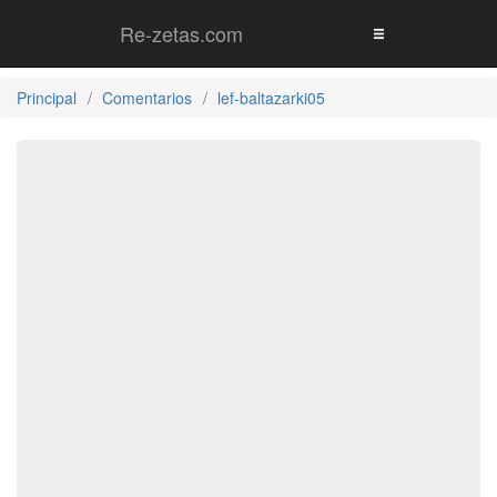
Re-zetas.com
Principal
Comentarios
lef-baltazarki05