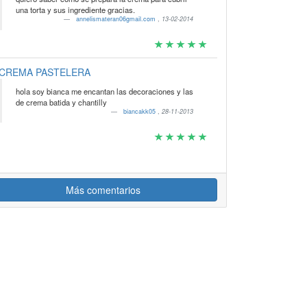
una torta y sus ingrediente gracias.
annelismateran06gmail.com
,
13-02-2014
CREMA PASTELERA
hola soy bianca me encantan las decoraciones y las
de crema batida y chantilly
biancakk05
,
28-11-2013
Más comentarios