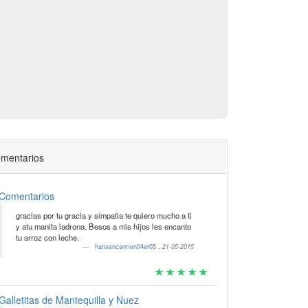
mentarios
Comentarios
gracias por tu gracia y simpatia te quiero mucho a ti
y atu manita ladrona. Besos a mis hijos les encanto
tu arroz con leche.
hansencarmen04er05
,
21-05-2015
Galletitas de Mantequilla y Nuez