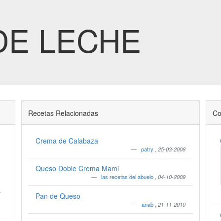
DE LECHE
Recetas Relacionadas
Co
Crema de Calabaza
patry
,
25-03-2008
Queso Doble Crema Mami
las recetas del abuelo
,
04-10-2009
a
Pan de Queso
anab
,
21-11-2010