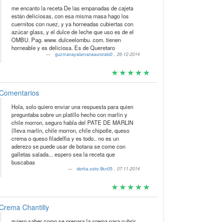
me encanto la receta De las empanadas de cajeta
están deliciosas, con esa misma masa hago los
cuernitos con nuez, y ya horneadas cubiertas con
azúcar glass, y el dulce de leche que uso es de el
OMBU. Pag. www. dulceelombu. com. tienen
horneable y es deliciosa. Es de Queretaro
guzmanayalamariaauroralo0
,
26-12-2014
Comentarios
Hola, solo quiero enviar una respuesta para quien
preguntaba sobre un platillo hecho con marlin y
chile morron, seguro habla del PATE DE MARLIN
(lleva marlin, chile morron, chile chipotle, queso
crema o queso filadelfia y es todo.. no es un
aderezo se puede usar de botana se come con
galletas salada... espero sea la receta que
buscabas
dorita.soto.9kn05
,
07-11-2014
Crema Chantilly
quiero saber como se prepara la crema para cubrir