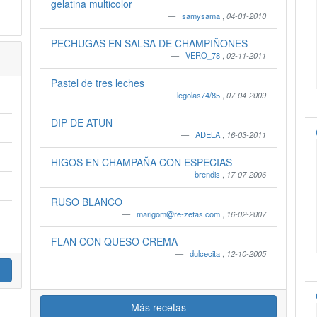
gelatina multicolor
samysama
,
04-01-2010
PECHUGAS EN SALSA DE CHAMPIÑONES
VERO_78
,
02-11-2011
Pastel de tres leches
legolas74/85
,
07-04-2009
DIP DE ATUN
ADELA
,
16-03-2011
HIGOS EN CHAMPAÑA CON ESPECIAS
brendis
,
17-07-2006
RUSO BLANCO
marigom@re-zetas.com
,
16-02-2007
FLAN CON QUESO CREMA
dulcecita
,
12-10-2005
Más recetas