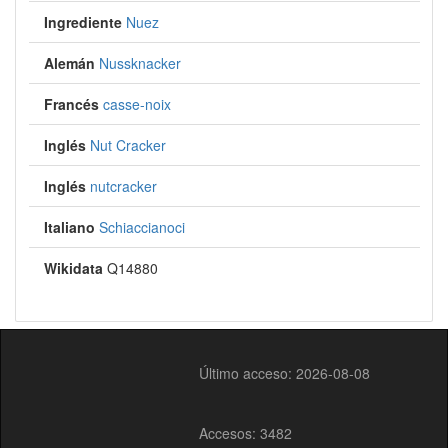
Ingrediente
Nuez
Alemán
Nussknacker
Francés
casse-noix
Inglés
Nut Cracker
Inglés
nutcracker
Italiano
Schiaccianoci
Wikidata
Q14880
Último acceso: 2026-08-08
Accesos: 3482