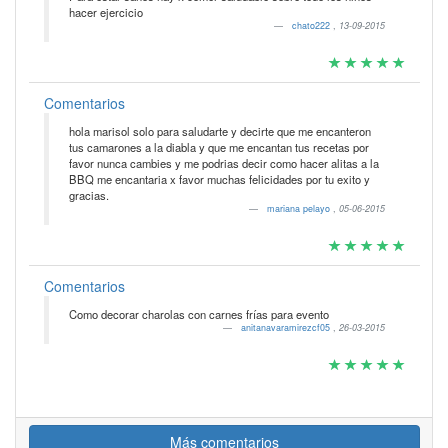
hacer ejercicio
chato222
,
13-09-2015
Comentarios
hola marisol solo para saludarte y decirte que me encanteron
tus camarones a la diabla y que me encantan tus recetas por
favor nunca cambies y me podrias decir como hacer alitas a la
BBQ me encantaria x favor muchas felicidades por tu exito y
gracias.
mariana pelayo
,
05-06-2015
Comentarios
Como decorar charolas con carnes frías para evento
anitanavaramirezcf05
,
26-03-2015
Más comentarios