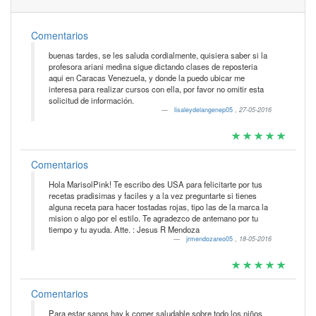
Comentarios
buenas tardes, se les saluda cordialmente, quisiera saber si la
profesora ariani medina sigue dictando clases de reposteria
aqui en Caracas Venezuela, y donde la puedo ubicar me
interesa para realizar cursos con ella, por favor no omitir esta
solicitud de información.
lisaleydelangenep05
,
27-05-2016
Comentarios
Hola MarisolPink! Te escribo des USA para felicitarte por tus
recetas pradisimas y faciles y a la vez preguntarte si tienes
alguna receta para hacer tostadas rojas, tipo las de la marca la
mision o algo por el estilo. Te agradezco de antemano por tu
tiempo y tu ayuda. Atte. : Jesus R Mendoza
jrmendozareo05
,
18-05-2016
Comentarios
Para estar sanos hay k comer saludable sobre todo los niños