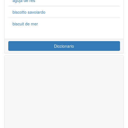
aguja de res
biscotto savoiardo
biscuit de mer
Diccionario