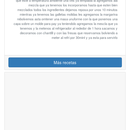
que este a temperatura ambiente una ves ya templada la agregamos ala
mezcla que ya tenemos los incorporamos hasta que esten bien
mezclados todos los ingredientes dejamos reposa por unos 10 minutos
mientras ya tenemos las galletas molidas les agregamos la margarina
rebolvemos asta omtener una masa unuforme con la que ponemos una
capa sobre un molde para pay ya teniendolo agregamos la mescla que ya
tenemos y la metenos al refrigerador al rededor de 1 hora sacamos y
decoramos con chantilli y con las fresas que reservamos bolviendo a
meter al refri por 30mint y ya esta para servirlo
Más recetas