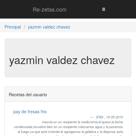
Re-zetas.com
Principal
yazmin valdez chavez
yazmin valdez chavez
Recetas del usuario
pay de fresas frio
3763
,
15-05-2010
mescla en un resipiente la medicrema,el queso.la leche
condensada,revuelve bien en un resipiente colocamos agua y la ponemos
al fuego ya que este irviendo le agregamos la gelatina y la dejamos asta