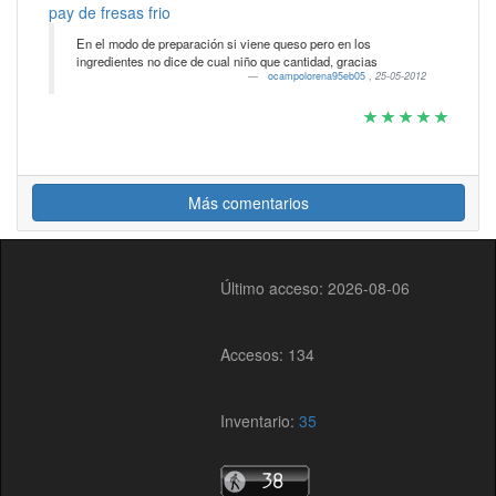
pay de fresas frio
En el modo de preparación si viene queso pero en los
ingredientes no dice de cual niño que cantidad, gracias
ocampolorena95eb05
,
25-05-2012
Más comentarios
Último acceso: 2026-08-06
Accesos: 134
Inventario:
35