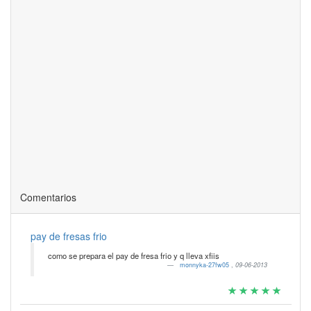
Comentarios
pay de fresas frio
como se prepara el pay de fresa frio y q lleva xfiis
monnyka-27fw05
,
09-06-2013