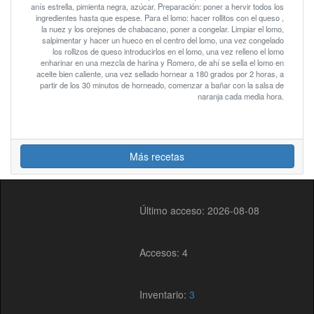
anís estrella, pimienta negra, azúcar. Preparación: poner a hervir todos los
ingredientes hasta que espese. Para el lomo: hacer rollitos con el queso ,
la nuez y los orejones de chabacano, poner a congelar. Limpiar el lomo,
salpimentar y hacer un hueco en el centro del lomo, una vez congelado
los rollizos de queso introducirlos en el lomo, una vez relleno el lomo
enharinar en una mezcla de harina y Romero, de ahí se sella el lomo en
aceite bien caliente, una vez sellado hornear a 180 grados por 2 horas, a
partir de los 30 minutos de horneado, comenzar a bañar con la salsa de
naranja cada media hora.
Más recetas
Último acceso: 2026-08-08
Accesos: 4
Inventario:
3