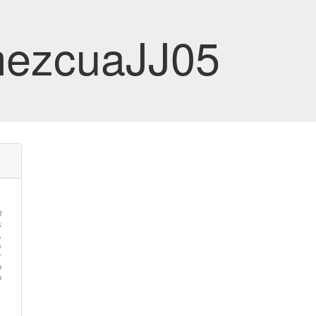
mezcuaJJ05
0
s
,
s
r
o
o