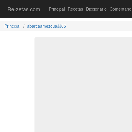
Re-zetas.com
Principal
Recetas
Diccionario
Comentario
Principal
abarcaamezcuaJJ05