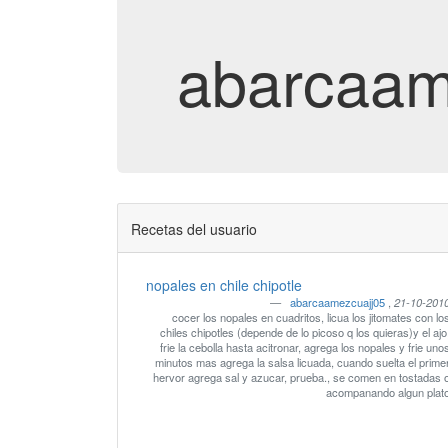
abarcaa
Recetas del usuario
nopales en chile chipotle
abarcaamezcuajj05
,
21-10-201
cocer los nopales en cuadritos, licua los jitomates con lo
chiles chipotles (depende de lo picoso q los quieras)y el ajo
frie la cebolla hasta acitronar, agrega los nopales y frie uno
minutos mas agrega la salsa licuada, cuando suelta el prime
hervor agrega sal y azucar, prueba., se comen en tostadas 
acompanando algun plat