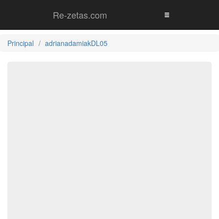
Re-zetas.com
Principal
adrianadamiakDL05