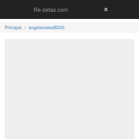
Re-zetas.com
Principal
angelaresiesBD05