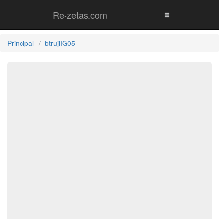
Re-zetas.com
Principal
btrujiIG05