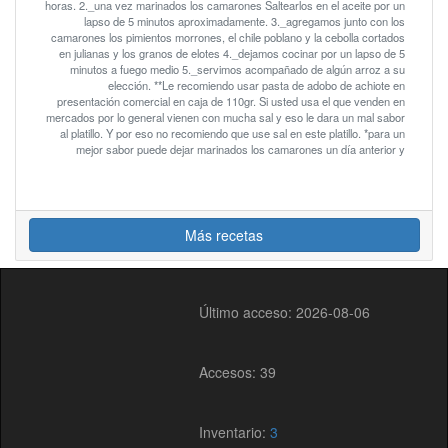
horas. 2._una vez marinados los camarones Saltearlos en el aceite por un
lapso de 5 minutos aproximadamente. 3._agregamos junto con los
camarones los pimientos morrones, el chile poblano y la cebolla cortados
en julianas y los granos de elotes 4._dejamos cocinar por un lapso de 5
minutos a fuego medio 5._servimos acompañado de algún arroz a su
elección. **Le recomiendo usar pasta de adobo de achiote en
presentación comercial en caja de 110gr. Si usted usa el que venden en
mercados por lo general vienen con mucha sal y eso le dara un mal sabor
al platillo. Y por eso no recomiendo que use sal en este platillo. *para un
mejor sabor puede dejar marinados los camarones un día anterior y
Más recetas
Último acceso: 2026-08-06
Accesos: 39
Inventario:
3