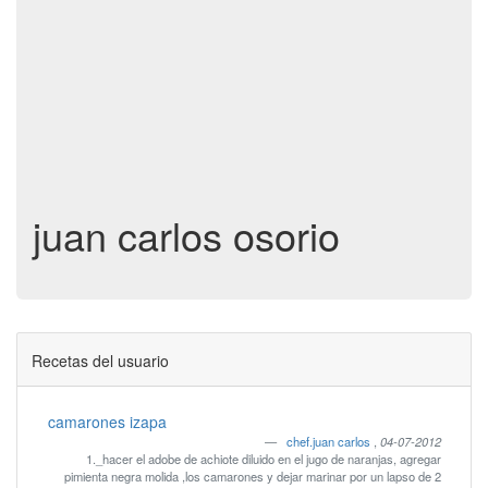
juan carlos osorio
Recetas del usuario
camarones izapa
chef.juan carlos
,
04-07-2012
1._hacer el adobe de achiote diluido en el jugo de naranjas, agregar
pimienta negra molida ,los camarones y dejar marinar por un lapso de 2