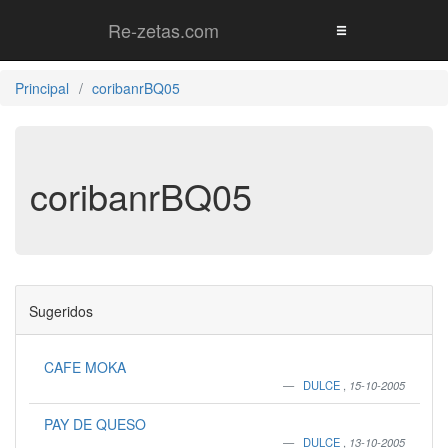
Re-zetas.com
Principal
coribanrBQ05
coribanrBQ05
Sugeridos
CAFE MOKA
DULCE
,
15-10-2005
PAY DE QUESO
DULCE
,
13-10-2005