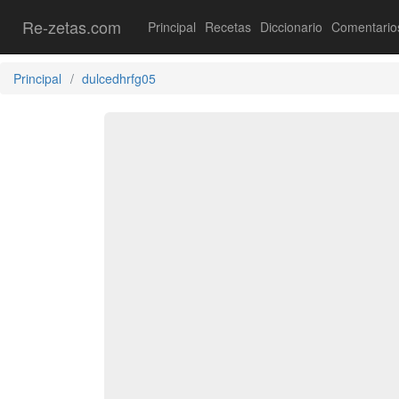
Re-zetas.com
Principal
Recetas
Diccionario
Comentario
Principal
dulcedhrfg05