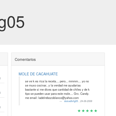
fg05
Comentarios
MOLE DE CACAHUATE
6
se ve k es rica la receta.... pero... mmmm.... yo no
se muxo cocinar.. y la verdad me ayudarias
bastante si me dices que cantidad de chiles y de k
5
tipo se pueden usar para este mole.... Grx. Candy.
me email: ladelrebozoblanco@yahoo.com
dulcedhrfg05
,
24-06-2006
5