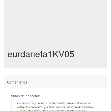
eurdaneta1KV05
Comentarios
trufas de chocolate
me parece muy buena la receta, cuantos trufas salen con los
400 gr de chocolates, y si tiene que ser cobertura de chocolate,
o chocolate normal. Porque yo compre cobertura pero de