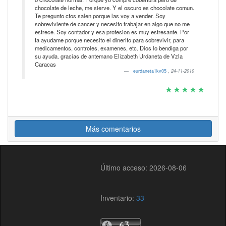
chocolate de leche, me sierve. Y el oscuro es chocolate comun.
Te pregunto ctos salen porque las voy a vender. Soy
sobreviviente de cancer y necesito trabajar en algo que no me
estrece. Soy contador y esa profesion es muy estresante. Por
fa ayudame porque necesito el dinerito para sobrevivir, para
medicamentos, controles, examenes, etc. Dios lo bendiga por
su ayuda. gracias de antemano Elizabeth Urdaneta de Vzla
Caracas
eurdaneta1kv05
,
24-11-2010
Más comentarios
Último acceso: 2026-08-06
Inventario:
33