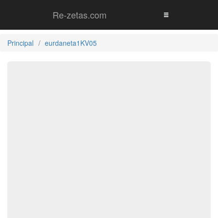
Re-zetas.com
Principal
eurdaneta1KV05