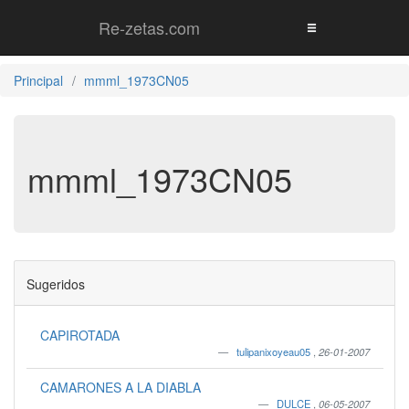
Re-zetas.com
Principal
mmml_1973CN05
mmml_1973CN05
Sugeridos
CAPIROTADA
tulipanixoyeau05
,
26-01-2007
CAMARONES A LA DIABLA
DULCE
,
06-05-2007