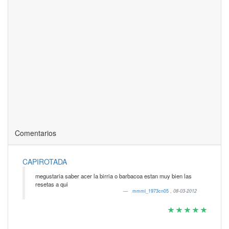
Comentarios
CAPIROTADA
megustaria saber acer la birria o barbacoa estan muy bien las
resetas a qui
mmml_1973cn05
,
08-03-2012