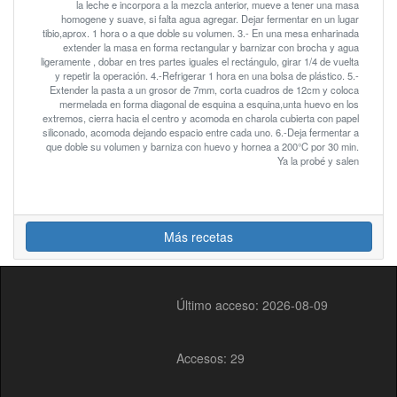
la leche e incorpora a la mezcla anterior, mueve a tener una masa
homogene y suave, si falta agua agregar. Dejar fermentar en un lugar
tibio,aprox. 1 hora o a que doble su volumen. 3.- En una mesa enharinada
extender la masa en forma rectangular y barnizar con brocha y agua
ligeramente , dobar en tres partes iguales el rectángulo, girar 1/4 de vuelta
y repetir la operación. 4.-Refrigerar 1 hora en una bolsa de plástico. 5.-
Extender la pasta a un grosor de 7mm, corta cuadros de 12cm y coloca
mermelada en forma diagonal de esquina a esquina,unta huevo en los
extremos, cierra hacia el centro y acomoda en charola cubierta con papel
siliconado, acomoda dejando espacio entre cada uno. 6.-Deja fermentar a
que doble su volumen y barniza con huevo y hornea a 200°C por 30 min.
Ya la probé y salen
Más recetas
Último acceso: 2026-08-09
Accesos: 29