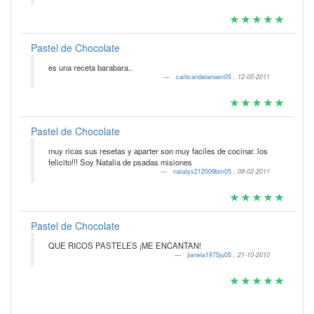
Pastel de Chocolate
es una receta barabara..
carlicandelariaen05
,
12-05-2011
Pastel de Chocolate
muy ricas sus resetas y aparter son muy faciles de cocinar. los
felicito!!! Soy Natalia de psadas misiones
natalys212009bm05
,
08-02-2011
Pastel de Chocolate
QUE RICOS PASTELES ¡ME ENCANTAN!
jianela1975ju05
,
21-10-2010