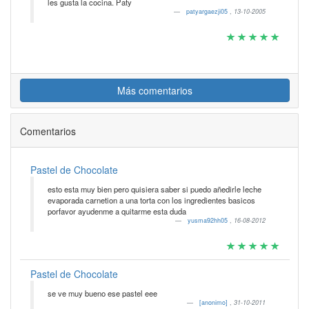
les gusta la cocina. Paty
patyargaezji05
,
13-10-2005
Más comentarios
Comentarios
Pastel de Chocolate
esto esta muy bien pero quisiera saber si puedo añedirle leche
evaporada carnetion a una torta con los ingredientes basicos
porfavor ayudenme a quitarme esta duda
yusma92hh05
,
16-08-2012
Pastel de Chocolate
se ve muy bueno ese pastel eee
[anonimo]
,
31-10-2011