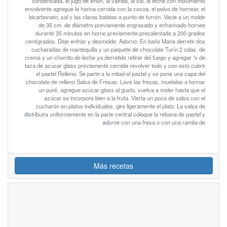
condensada, el jugo de limón, la vainilla, la sal, la leche con movimiento
envolvente agregue la harina cernida con la cocoa, el polvo de hornear, el
bicarbonato, sal y las claras batidas a punto de turrón. Vacie a un molde
de 35 cm. de diámetro previamente engrasado y enharinado hornee
durante 35 minutos en horno previamente precalentado a 200 grados
centígrados. Deje enfriar y desmolde. Adorno: En baño Maria derretir dos
cucharadas de mantequilla y un paquete de chocolate Turín 2 cdas. de
crema y un chorrito de leche ya derretido retirar del fuego y agregar ¾ de
taza de azúcar glass previamente cernida revolver todo y con esto cubrir
el pastel Relleno: Se parte a la mitad el pastel y se pone una capa del
chocolate de relleno Salsa de Fresas: Lave las fresas, muelalas a formar
un puré, agregue azúcar glass al gusto, vuelva a moler hasta que el
azúcar se incorpore bien a la fruta. Vierta un poco de salsa con el
cucharón en platos individuales, gire ligeramente el plato; La salsa de
distribuira uniformemente en la parte central coloque la rebana de pastel y
adorne con una fresa o con una ramita de
Más recetas