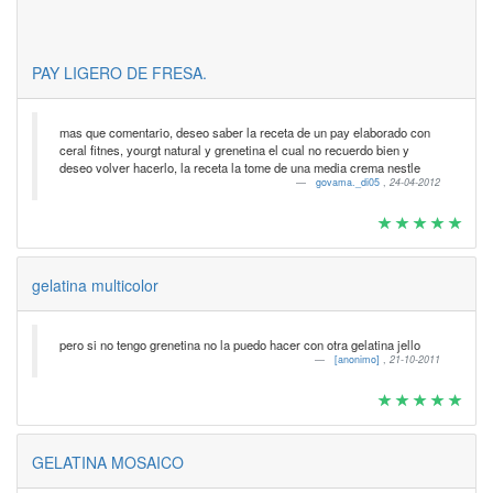
PAY LIGERO DE FRESA.
mas que comentario, deseo saber la receta de un pay elaborado con
ceral fitnes, yourgt natural y grenetina el cual no recuerdo bien y
deseo volver hacerlo, la receta la tome de una media crema nestle
govama._di05
,
24-04-2012
gelatina multicolor
pero si no tengo grenetina no la puedo hacer con otra gelatina jello
[anonimo]
,
21-10-2011
GELATINA MOSAICO