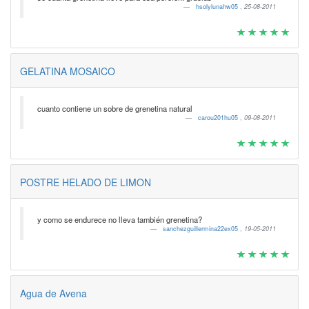
hsolylunahw05
,
25-08-2011
GELATINA MOSAICO
cuanto contiene un sobre de grenetina natural
carou201hu05
,
09-08-2011
POSTRE HELADO DE LIMON
y como se endurece no lleva también grenetina?
sanchezguillermina22ex05
,
19-05-2011
Agua de Avena