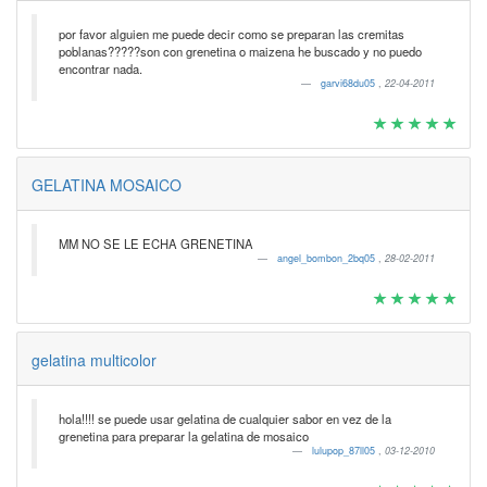
por favor alguien me puede decir como se preparan las cremitas
poblanas?????son con grenetina o maizena he buscado y no puedo
encontrar nada.
garvi68du05
,
22-04-2011
GELATINA MOSAICO
MM NO SE LE ECHA GRENETINA
angel_bombon_2bq05
,
28-02-2011
gelatina multicolor
hola!!!! se puede usar gelatina de cualquier sabor en vez de la
grenetina para preparar la gelatina de mosaico
lulupop_87ll05
,
03-12-2010