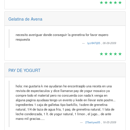
Gelatina de Avena
necesito averiguar donde conseguir la grenetina for favor espero
respuesta
lyzr947ij05
,
06-09-2009
PAY DE YOGURT
hola: me gustaria k me ayudaran he encontraqdo una receta en una
revista de espectaculos y dice llamarse pay de yogur mosaico ya
compre todo el material pero no concuerda con nada k venga en
alguna pagina ayudaaa tengo un evento y kede en llevar este postre...
ingredientes 1 caja de galletas tipo barkillo, 1sobre de grenetina
natural, 1/4 de taza de agua fria, 1 paq. de grenetina natural, 1 lata de
leche condenzada, 1 lt. de yogur natural, 1 limon , el jugo... de ante
mano mil gracias.....
27bettyeo05
,
16-05-2009