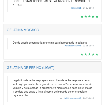
DONDE ESTAN TODOS LAS GELATINAS CON EL NOMDRE DE
XEROS
[anonimo]
,
01-07-2010
GELATINA MOSAICO
Donde puedo encontrar la grenetina para la receta de la gelatina
valadezevilafu05
,
23-06-2010
GELATINA DE PEPINO (LIGHT)
la gelatina de leche se prepara en un litro de leche se pone a hervir
se le agrega una lechera grande, se le ponen 2 cucharas soperas de
vainilla y se le agrega la grenetina ya hidratada se pone en un molde
y se deja que cuaje y listo al servir se le puede poner chocolare
rayado arriba.
heidiflorecitacs05
,
20-03-2010