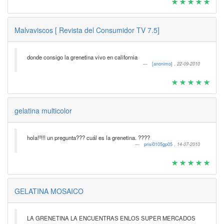
Malvaviscos [ Revista del Consumidor TV 7.5]
donde consigo la grenetina vivo en california
[anonimo]
,
22-09-2010
gelatina multicolor
hola!ª!!! un pregunta??? cuál es la grenetina. ????
prisi0105gp05
,
14-07-2010
GELATINA MOSAICO
LA GRENETINA LA ENCUENTRAS ENLOS SUPER MERCADOS