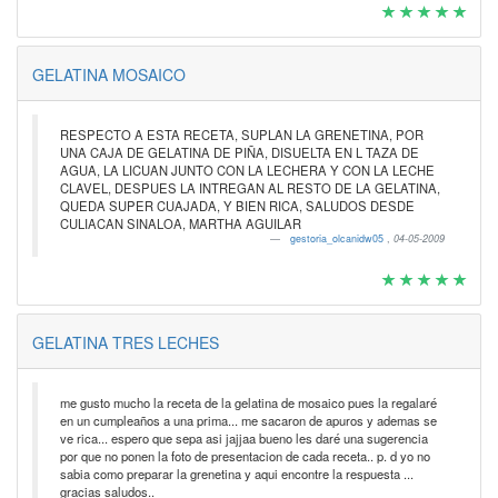
GELATINA MOSAICO
RESPECTO A ESTA RECETA, SUPLAN LA GRENETINA, POR
UNA CAJA DE GELATINA DE PIÑA, DISUELTA EN L TAZA DE
AGUA, LA LICUAN JUNTO CON LA LECHERA Y CON LA LECHE
CLAVEL, DESPUES LA INTREGAN AL RESTO DE LA GELATINA,
QUEDA SUPER CUAJADA, Y BIEN RICA, SALUDOS DESDE
CULIACAN SINALOA, MARTHA AGUILAR
gestoria_olcanidw05
,
04-05-2009
GELATINA TRES LECHES
me gusto mucho la receta de la gelatina de mosaico pues la regalaré
en un cumpleaños a una prima... me sacaron de apuros y ademas se
ve rica... espero que sepa asi jajjaa bueno les daré una sugerencia
por que no ponen la foto de presentacion de cada receta.. p. d yo no
sabia como preparar la grenetina y aqui encontre la respuesta ...
gracias saludos..