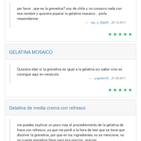
por favor , que es la grenetina? soy de chile y no conosco nada con
ese nombre y quisiera prparar la gelatina mosaico... porfa
respondanme
laly_o_50je05
,
20-10-2011
GELATINA MOSAICO
Quisiera sber si la grenetina es igual a la gelatina sin sabor cmo se
consigue aqui en venezula
yngridim05
,
27-09-2011
Gelatina de media crema con refresco
me puedes explicar un poco mas el procediemiento de la gelatina de
fresa con refresco, ya que me perdi a la hora de leer que se tiene que
disolver la grenetina, por que en los ingredientes no se menciona. no
se cuanta grenetina lleve para esa porcion. gracias