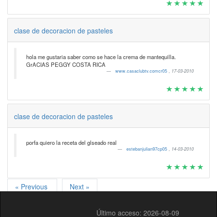
clase de decoracion de pasteles
hola me gustaria saber como se hace la crema de mantequilla.
GrACIAS PEGGY COSTA RICA
www.casaclubtv.comcr05
,
17-03-2010
clase de decoracion de pasteles
porfa quiero la receta del glseado real
estebanjulian97cp05
,
14-03-2010
« Previous
Next »
Último acceso: 2026-08-09