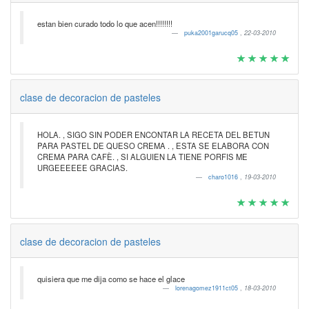
estan bien curado todo lo que acen!!!!!!!!
puka2001garucq05
,
22-03-2010
clase de decoracion de pasteles
HOLA. , SIGO SIN PODER ENCONTAR LA RECETA DEL BETUN
PARA PASTEL DE QUESO CREMA . , ESTA SE ELABORA CON
CREMA PARA CAFÈ. , SI ALGUIEN LA TIENE PORFIS ME
URGEEEEEE GRACIAS.
charo1016
,
19-03-2010
clase de decoracion de pasteles
quisiera que me dija como se hace el glace
lorenagomez1911ct05
,
18-03-2010