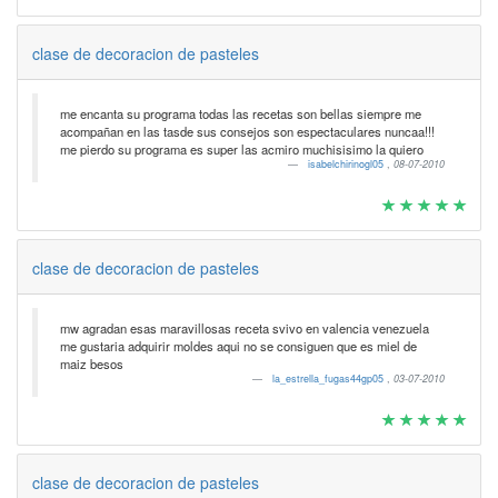
clase de decoracion de pasteles
me encanta su programa todas las recetas son bellas siempre me
acompañan en las tasde sus consejos son espectaculares nuncaa!!!
me pierdo su programa es super las acmiro muchisisimo la quiero
isabelchirinogl05
,
08-07-2010
clase de decoracion de pasteles
mw agradan esas maravillosas receta svivo en valencia venezuela
me gustaria adquirir moldes aqui no se consiguen que es miel de
maiz besos
la_estrella_fugas44gp05
,
03-07-2010
clase de decoracion de pasteles