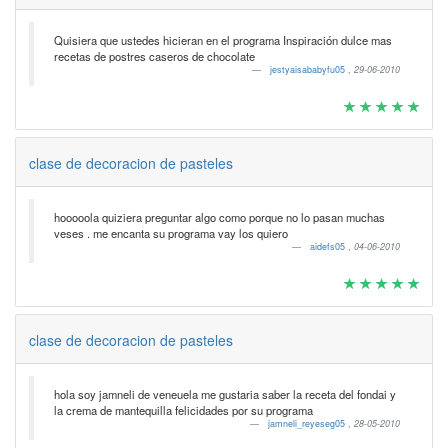
Quisiera que ustedes hicieran en el programa Inspiración dulce mas
recetas de postres caseros de chocolate
jestyaisababyfu05
,
29-06-2010
clase de decoracion de pasteles
hooooola quiziera preguntar algo como porque no lo pasan muchas
veses . me encanta su programa vay los quiero
aidefs05
,
04-06-2010
clase de decoracion de pasteles
hola soy jamneli de veneuela me gustaria saber la receta del fondai y
la crema de mantequilla felicidades por su programa
jamneli_reyeseg05
,
28-05-2010