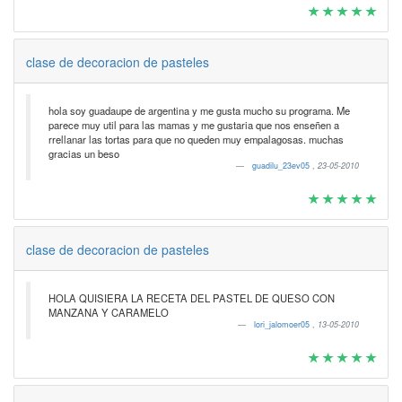
clase de decoracion de pasteles
hola soy guadaupe de argentina y me gusta mucho su programa. Me
parece muy util para las mamas y me gustaria que nos enseñen a
rrellanar las tortas para que no queden muy empalagosas. muchas
gracias un beso
guadilu_23ev05
,
23-05-2010
clase de decoracion de pasteles
HOLA QUISIERA LA RECETA DEL PASTEL DE QUESO CON
MANZANA Y CARAMELO
lori_jalomoer05
,
13-05-2010