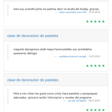
hola soy scarleth porfa me podrias decir la receta del fonday. gracias
www.casaclubtv.comcr05
,
15-07-2010
clase de decoracion de pasteles
megusta elprograma ytodo loque hacenustedes soy amntedelos
queaseres dehogor
matildecar.hotmali.comgt0
,
13-07-2010
clase de decoracion de pasteles
Hola a mis niños les gusta como cristy hace pasteles y panqueques
adornados, quisiera recibir informacion y recetas del programa.
yd.new.2210gk05
,
09-07-2010