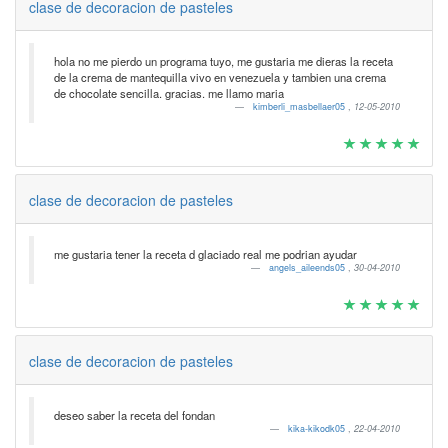
clase de decoracion de pasteles
hola no me pierdo un programa tuyo, me gustaria me dieras la receta
de la crema de mantequilla vivo en venezuela y tambien una crema
de chocolate sencilla. gracias. me llamo maria
kimberli_masbellaer05
,
12-05-2010
clase de decoracion de pasteles
me gustaria tener la receta d glaciado real me podrian ayudar
angels_aileends05
,
30-04-2010
clase de decoracion de pasteles
deseo saber la receta del fondan
kika-kikodk05
,
22-04-2010