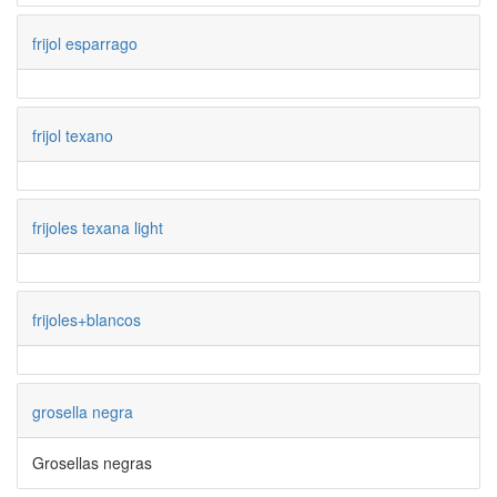
frijol esparrago
frijol texano
frijoles texana light
frijoles+blancos
grosella negra
Grosellas negras