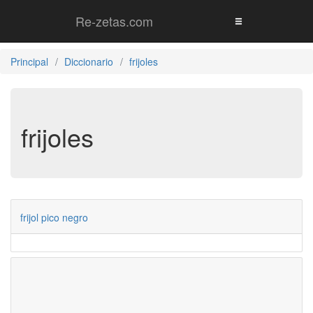
Re-zetas.com
Principal
Diccionario
frijoles
frijoles
frijol pico negro