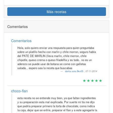
Más recetas
Comentarios
Comentarios
Hola, solo quiero enviar una respuesta para quien preguntaba
sobre un platillo hecho con marlin y chile morron, seguro habla
del PATE DE MARLIN (lleva marlin, chile morron, chile
chipotle, queso crema o queso filadelfia y es todo.. no es un
aderezo se puede usar de botana se come con galletas
salada... espero sea la receta que buscabas
dorita.soto.9kn05
,
07-11-2014
choco-flan
esta receta no se entiende muy bien, ya que faltan ingredientes
y su preparación esta mal explicada. Por suerte mi tía me dijo
que podría preparar primero la torta de chocolate, como indica
la caja, dejar que se enfríe, preparar el flan y a este agregarle la