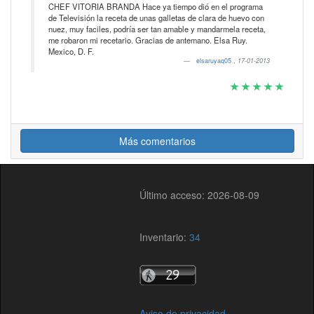
CHEF VITORIA BRANDA Hace ya tiempo dió en el programa
de Televisión la receta de unas galletas de clara de huevo con
nuez, muy faciles, podría ser tan amable y mandarmela receta,
me robaron mi recetario. Gracias de antemano. Elsa Ruy.
Mexico, D. F.
elsaruyaq05
,
17-01-2013
Más comentarios
Último acceso: 2026-08-09
Inventario:
34
Aviso de privacidad