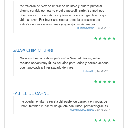
Me trajeron de México un frasco de mole y quiero preparar
alguna comida con carne o pollo para utilizarlo. Se me hace
difícil concer los nombres equivalentes a los ingredientes que
Uds. utilizan. Por favor una receta sencilla porque deseo
saborea el mole nuevamente y agasajar a mis amigos
mirgenovfm05
,
06-06-2012
SALSA CHIMICHURRI
Me encantan las salsas para carne Son deliciosas, estas
recetas se ven muy útiles par alas parrilladas y carnes asadas
que hago cada primer sabado del mes.
kyliebx05
,
15-02-2012
PASTEL DE CARNE
me pueden enviar la receta del pastel de carne, y el mouss de
limon, tambien el pastel de galleta con limon. por favor gracias
georginalopez65jp05
,
15-10-2011