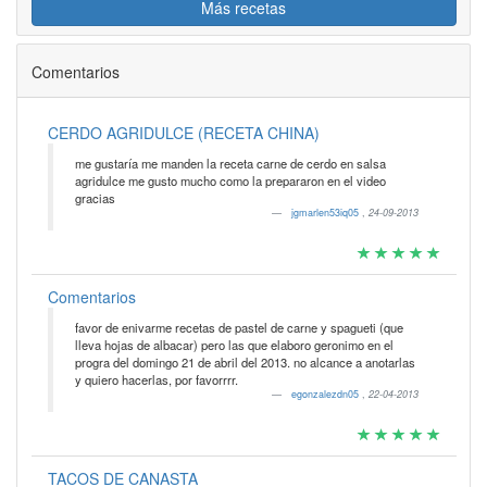
Más recetas
Comentarios
CERDO AGRIDULCE (RECETA CHINA)
me gustaría me manden la receta carne de cerdo en salsa
agridulce me gusto mucho como la prepararon en el video
gracias
jgmarlen53iq05
,
24-09-2013
Comentarios
favor de enivarme recetas de pastel de carne y spagueti (que
lleva hojas de albacar) pero las que elaboro geronimo en el
progra del domingo 21 de abril del 2013. no alcance a anotarlas
y quiero hacerlas, por favorrrr.
egonzalezdn05
,
22-04-2013
TACOS DE CANASTA