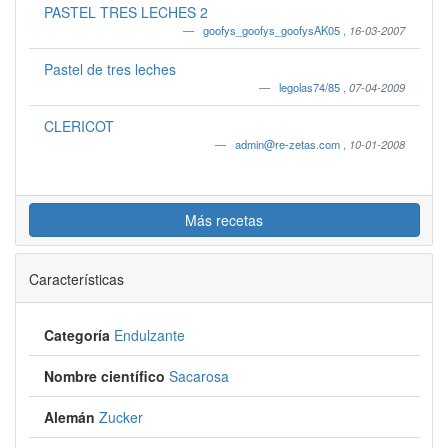
PASTEL TRES LECHES 2
goofys_goofys_goofysAK05
,
16-03-2007
Pastel de tres leches
legolas74/85
,
07-04-2009
CLERICOT
admin@re-zetas.com
,
10-01-2008
Más recetas
Características
Categoría
Endulzante
Nombre científico
Sacarosa
Alemán
Zucker