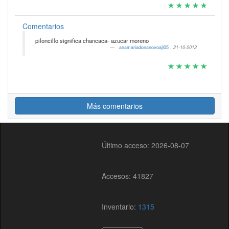
Comentarios
piloncillo significa chancaca- azucar moreno
anamariadonanovoajl05
,
21-10-2012
Más comentarios
Último acceso: 2026-08-07
Accesos: 41827
Inventario:
1315