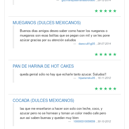
guzmanayalamariaauroralo0
,
26-12-2014
MUEGANOS (DULCES MEXICANOS)
Buenos dias amigos deseo saber como hacer los nueganos o
mueganos son esas bolitas que se pegan con mil y se les pone
azúcar gracias por su atención saludos
daescu81gj05
,
28-07-2014
PAN DE HARINA DE HOT CAKES
queda genial sólo no hay que echarle tanto azucar. Saludos!!
hijaelarreku05
,
16-11-2012
COCADA (DULCES MEXICANOS)
las que me enseñaron a hacer son solo con leche, coco, y
azucar pero no se hornean y toman un color medio cafe pero
aun asi saben buenas y quedan muy bien
100000310059559
,
30-10-2012