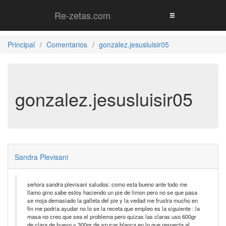
Re-zetas.com
Principal
Comentarios
gonzalez.jesusluisir05
gonzalez.jesusluisir05
Sandra Plevisani
señora sandra plevisani saludos: como esta bueno ante todo me
llamo gino sabe estoy haciendo un pie de limon pero no se que pasa
se moja demasiado la galleta del pie y la vedad me frustra mucho en
fin me podria ayudar no lo se la receta que empleo es la siguiente : la
masa no creo que sea el problema pero quizas las claras uso 600gr
de clara de huevo y 300gr de azucar blanca en lo que respecta al