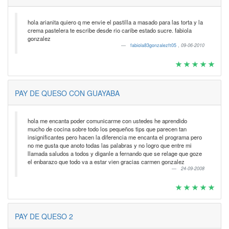
hola arianita quiero q me envie el pastilla a masado para las torta y la
crema pastelera te escribe desde rio caribe estado sucre. fabiola
gonzalez
fabiola83gonzalezft05
,
09-06-2010
PAY DE QUESO CON GUAYABA
hola me encanta poder comunicarme con ustedes he aprendido
mucho de cocina sobre todo los pequeños tips que parecen tan
insignificantes pero hacen la diferencia me encanta el programa pero
no me gusta que anoto todas las palabras y no logro que entre mi
llamada saludos a todos y diganle a fernando que se relage que goze
el enbarazo que todo va a estar vien gracias carmen gonzalez
24-09-2008
PAY DE QUESO 2