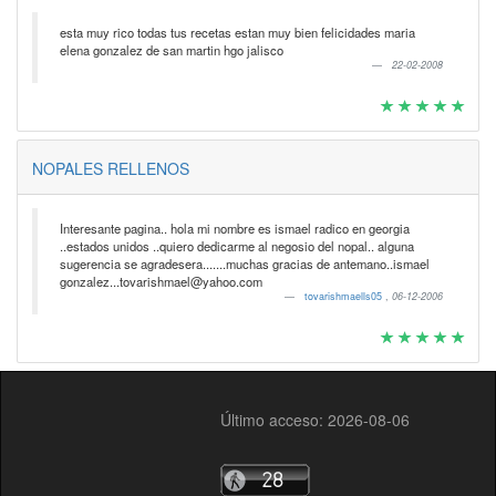
esta muy rico todas tus recetas estan muy bien felicidades maria
elena gonzalez de san martin hgo jalisco
22-02-2008
NOPALES RELLENOS
Interesante pagina.. hola mi nombre es ismael radico en georgia
..estados unidos ..quiero dedicarme al negosio del nopal.. alguna
sugerencia se agradesera.......muchas gracias de antemano..ismael
gonzalez...tovarishmael@yahoo.com
tovarishmaells05
,
06-12-2006
Último acceso: 2026-08-06