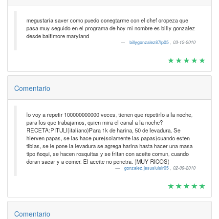
megustaria saver como puedo conegtarme con el chef oropeza que
pasa muy seguido en el programa de hoy mi nombre es billy gonzalez
desde baltimore maryland
billygonzalez87lp05
,
03-12-2010
Comentario
lo voy a repetir 100000000000 veces, tienen que repetirlo a la noche,
para los que trabajamos, quien mira el canal a la noche?
RECETA:PITULI(italiano)Para 1k de harina, 50 de levadura. Se
hierven papas, se las hace pure(solamente las papas)cuando esten
tibias, se le pone la levadura se agrega harina hasta hacer una masa
tipo ñoqui, se hacen rosquitas y se fritan con aceite comun, cuando
doran sacar y a comer. El aceite no penetra. (MUY RICOS)
gonzalez.jesusluisir05
,
02-09-2010
Comentario