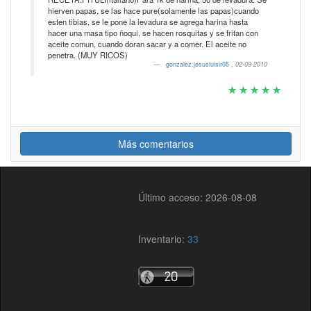
hierven papas, se las hace pure(solamente las papas)cuando
esten tibias, se le pone la levadura se agrega harina hasta
hacer una masa tipo ñoqui, se hacen rosquitas y se fritan con
aceite comun, cuando doran sacar y a comer. El aceite no
penetra. (MUY RICOS)
gonzalez.jesusluisir05
,
02-09-2010
Más comentarios
Último acceso: 2026-08-08
Inventario:
33