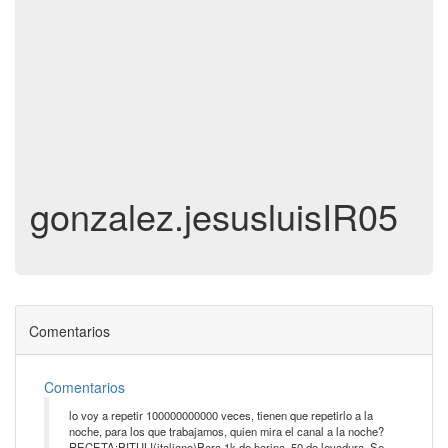
gonzalez.jesusluisIR05
Comentarios
Comentarios
lo voy a repetir 100000000000 veces, tienen que repetirlo a la
noche, para los que trabajamos, quien mira el canal a la noche?
RECETA:PITULI(italiano)Para 1k de harina, 50 de levadura. Se