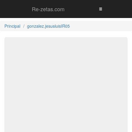
Re-zetas.com
Principal
gonzalez.jesusluisIR05