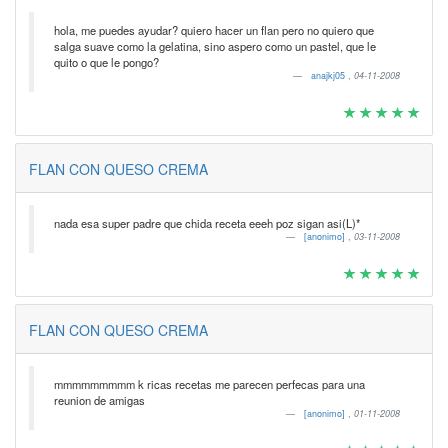
hola, me puedes ayudar? quiero hacer un flan pero no quiero que
salga suave como la gelatina, sino aspero como un pastel, que le
quito o que le pongo?
anajkj05
,
04-11-2008
FLAN CON QUESO CREMA
nada esa super padre que chida receta eeeh poz sigan asi(L)*
[anonimo]
,
03-11-2008
FLAN CON QUESO CREMA
mmmmmmmmm k ricas recetas me parecen perfecas para una
reunion de amigas
[anonimo]
,
01-11-2008