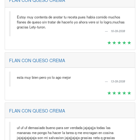
Estoy muy contenta de anotar tu receta pues habia comido muchos
flanes de queso sin tratar de hacerlo yo ahora vere si lo logro,muchas
gracias Lety-turon.
16-09-2008
FLAN CON QUESO CREMA
esta muy bien pero yo lo ago mejor
13-09-2008
FLAN CON QUESO CREMA
uf uf uf demasiado bueno para ser verdada jajajajja todas las
mananas me pongo ha hacer la tarea q me encragan en cosina
jajajajajajaja son mi salvasion jajajjajaja grasias neta q grasias