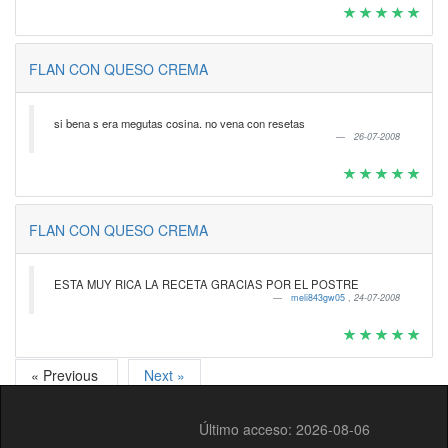
FLAN CON QUESO CREMA
si bena s era megutas cosina. no vena con resetas
26-07-2008
FLAN CON QUESO CREMA
ESTA MUY RICA LA RECETA GRACIAS POR EL POSTRE
meli843gw05
,
24-07-2008
« Previous
Next »
Último acceso: 2026-08-06