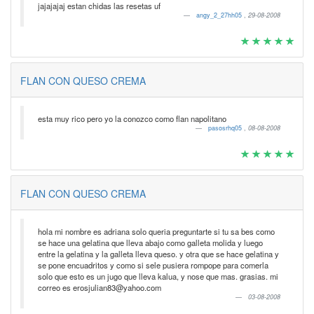
jajajajaj estan chidas las resetas uf
angy_2_27hh05
,
29-08-2008
FLAN CON QUESO CREMA
esta muy rico pero yo la conozco como flan napolitano
pasosrhq05
,
08-08-2008
FLAN CON QUESO CREMA
hola mi nombre es adriana solo queria preguntarte si tu sa bes como
se hace una gelatina que lleva abajo como galleta molida y luego
entre la gelatina y la galleta lleva queso. y otra que se hace gelatina y
se pone encuadritos y como si sele pusiera rompope para comerla
solo que esto es un jugo que lleva kalua, y nose que mas. grasias. mi
correo es erosjulian83@yahoo.com
03-08-2008