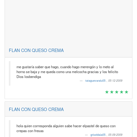
FLAN CON QUESO CREMA
me gustaría saber que hago, cuando hago merengón y lo meto al
horno se baja y me queda como una melcocha gracias y los felicito
Dios losbendiga
tataguevaralu05
,
05-12-2009
FLAN CON QUESO CREMA
hola quien corresponda alguien sabe hacer elpastel de queso con
crepas con fresas
griseldaia05
,
05-09-2009