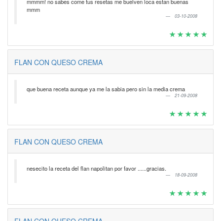
mmmm! no sabes come tus resetas me buelven loca estan buenas
mmm
03-10-2008
FLAN CON QUESO CREMA
que buena receta aunque ya me la sabia pero sin la media crema
21-09-2008
FLAN CON QUESO CREMA
nesecito la receta del flan napolitan por favor ......gracias.
18-09-2008
FLAN CON QUESO CREMA