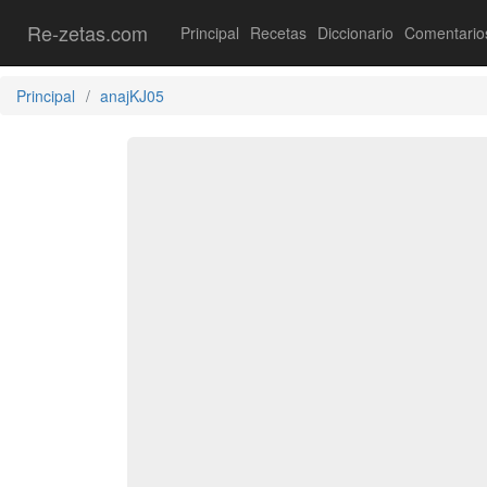
Re-zetas.com
Principal
Recetas
Diccionario
Comentario
Principal
anajKJ05