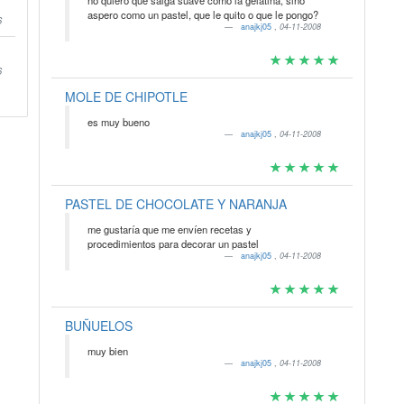
no quiero que salga suave como la gelatina, sino
aspero como un pastel, que le quito o que le pongo?
6
anajkj05
,
04-11-2008
6
MOLE DE CHIPOTLE
es muy bueno
anajkj05
,
04-11-2008
PASTEL DE CHOCOLATE Y NARANJA
me gustaría que me envíen recetas y
procedimientos para decorar un pastel
anajkj05
,
04-11-2008
BUÑUELOS
muy bien
anajkj05
,
04-11-2008