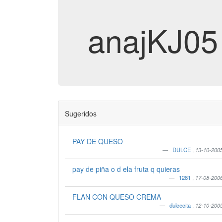
anajKJ05
Sugeridos
PAY DE QUESO
DULCE
,
13-10-200
pay de piña o d ela fruta q quieras
1281
,
17-08-200
FLAN CON QUESO CREMA
dulcecita
,
12-10-200