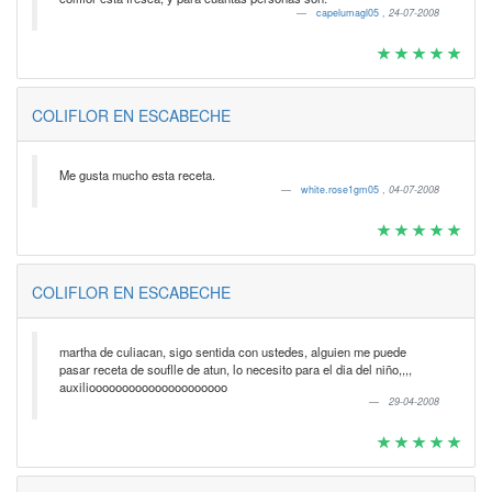
capelumagl05
,
24-07-2008
COLIFLOR EN ESCABECHE
Me gusta mucho esta receta.
white.rose1gm05
,
04-07-2008
COLIFLOR EN ESCABECHE
martha de culiacan, sigo sentida con ustedes, alguien me puede
pasar receta de souflle de atun, lo necesito para el dia del niño,,,,
auxiliooooooooooooooooooooo
29-04-2008