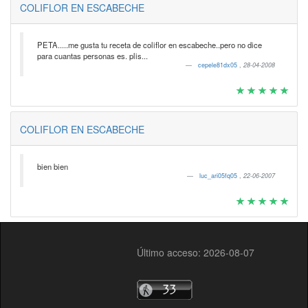
COLIFLOR EN ESCABECHE
PETA.....me gusta tu receta de coliflor en escabeche..pero no dice
para cuantas personas es. plis...
cepele81dx05
,
28-04-2008
COLIFLOR EN ESCABECHE
bien bien
luc_ari05fq05
,
22-06-2007
Último acceso: 2026-08-07