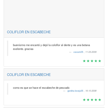
COLIFLOR EN ESCABECHE
buenísimo me encantó y dejé la coloflor al dente y es una botana
exelente. gracias
cocock05
,
11-03-2009
COLIFLOR EN ESCABECHE
como es que se hace el escabeche de pescado
gordita-loveju05
,
16-10-2008