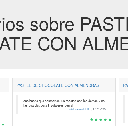
ios sobre PAS
ATE CON ALM
PASTEL DE CHOCOLATE CON ALMENDRAS
P
que bueno que compartes tus recetas con los demas y no
las guardas para ti sola eres genial
cadillacssakrlskt05
,
14-11-2008