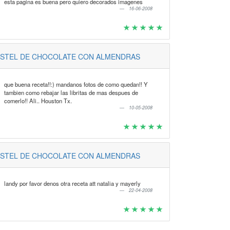
esta pagina es buena pero quiero decorados imagenes
16-06-2008
ASTEL DE CHOCOLATE CON ALMENDRAS
que buena receta!!:) mandanos fotos de como quedan!! Y
tambien como rebajar las libritas de mas despues de
comerlo!! Ali.. Houston Tx.
10-05-2008
ASTEL DE CHOCOLATE CON ALMENDRAS
landy por favor denos otra receta att natalia y mayerly
22-04-2008