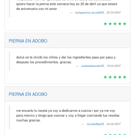
quiero hacer la pierna este semana hoy es 25 de abril ya que estare
de aniversario con mi amor
karlapatricia.ascolidt05
,
25-04-2007
PIERNA EN ADOBO
dulce se te olvido los chiles y dar los ingredientes paso por paso y
despues los procedimientos. gracias.
anabeladautadn05
,
19-04-2007
PIERNA EN ADOBO
me encanto tu reseta ya voy a dedicarme a cosina r por ya me voy
para mexico y tengo que cosinar y voy a llegar cosinando tus resetas
muchas gracias.
tisnado9bw05
,
24-02-2007