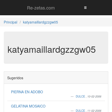
Re-zetas.com
Principal
katyamaillardgzzgw05
katyamaillardgzzgw05
Sugeridos
PIERNA EN ADOBO
DULCE
,
10-02-2006
GELATINA MOSAICO
DULCE
,
11-02-2006