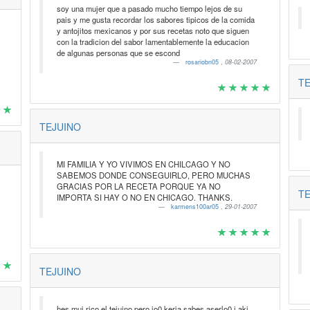
soy una mujer que a pasado mucho tiempo lejos de su
pais y me gusta recordar los sabores tipicos de la comida
y antojitos mexicanos y por sus recetas noto que siguen
con la tradicion del sabor lamentablemente la educacion
de algunas personas que se escond
rosariobn05
,
08-02-2007
TE
TEJUINO
MI FAMILIA Y YO VIVIMOS EN CHILCAGO Y NO
SABEMOS DONDE CONSEGUIRLO, PERO MUCHAS
GRACIAS POR LA RECETA PORQUE YA NO
TE
IMPORTA SI HAY O NO EN CHICAGO. THANKS.
karmens100ar05
,
29-01-2007
TEJUINO
hes mui rico el tejuino pero io0 keria sabes aserlo0 i aki