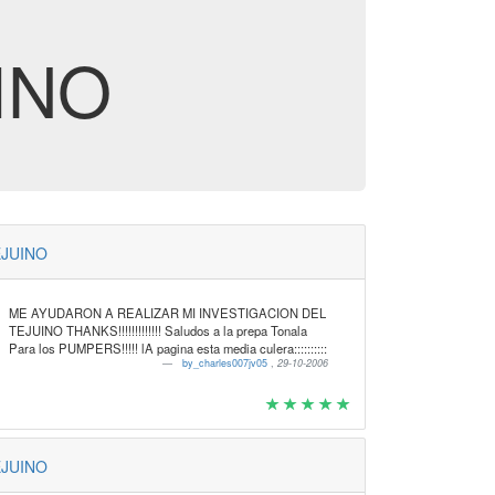
UINO
JUINO
ME AYUDARON A REALIZAR MI INVESTIGACION DEL
TEJUINO THANKS!!!!!!!!!!!!! Saludos a la prepa Tonala
Para los PUMPERS!!!!! lA pagina esta media culera::::::::::
by_charles007jv05
,
29-10-2006
JUINO