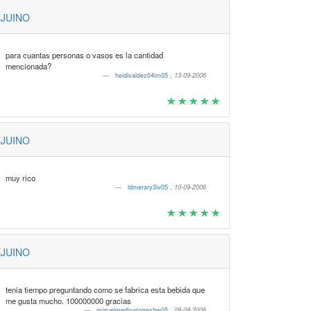
JUINO
para cuantas personas o vasos es la cantidad
mencionada?
heidivaldez04im05
,
13-09-2006
JUINO
muy rico
ldmerary3iv05
,
10-09-2006
JUINO
tenia tiempo preguntando como se fabrica esta bebida que
me gusta mucho. 100000000 gracias
miguelmedinatorreshw05
,
28-08-2006