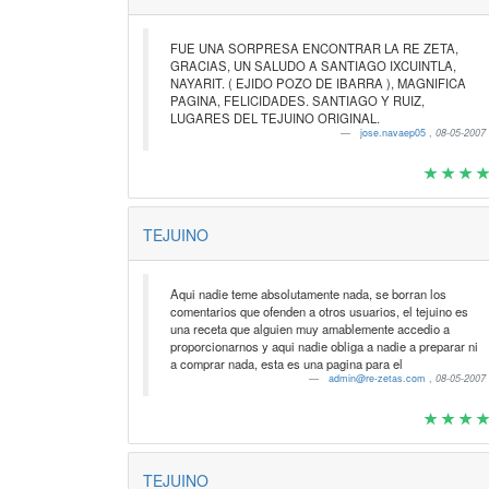
FUE UNA SORPRESA ENCONTRAR LA RE ZETA,
GRACIAS, UN SALUDO A SANTIAGO IXCUINTLA,
NAYARIT. ( EJIDO POZO DE IBARRA ), MAGNIFICA
PAGINA, FELICIDADES. SANTIAGO Y RUIZ,
LUGARES DEL TEJUINO ORIGINAL.
jose.navaep05
,
08-05-2007
TEJUINO
Aqui nadie teme absolutamente nada, se borran los
comentarios que ofenden a otros usuarios, el tejuino es
una receta que alguien muy amablemente accedio a
proporcionarnos y aqui nadie obliga a nadie a preparar ni
a comprar nada, esta es una pagina para el
admin@re-zetas.com
,
08-05-2007
TEJUINO