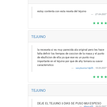
estoy contenta con esta reseta del tejuino
27-04-2007
TEJUINO
la receseta si es muy parecida ala original pero les hace
falta definir los tiempos de coccion de la masa y el punto
de ebullicion de ella ya que ese es un punto muy
importante en el tejuino por que de ahy tomara su savor
caracteristico
sexybustos1dp05
,
19-04-2007
TEJUINO
DEJE EL TEJUINO 3 DIAS SE PUSO MUI ESPESO
dilanco05
,
18-03-2007