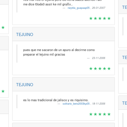
me dice t0odo0 assii ke mil graXx..
TE
neybla_guapaap05
,
26-01-2007
TEJUINO
pues que me sacaron de un apuro al decirme como
preparar el tejuino mil gracias
TE
23-11-2006
TEJUINO
es lo mas tradicional de jalisco y es riquisimo.
TE
solitario_beto2003kp05
,
18-11-2006