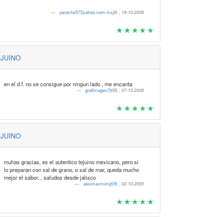
paracho572yahoo.com.mxji0
,
19-10-2006
JUINO
en el d.f. no se consigue por ningun lado , me encanta
grafimagen7jt05
,
07-10-2006
JUINO
muhas gracias, es el autentico tejuino mexicano, pero si
lo preparan con sal de grano, o sal de mar, queda mucho
mejor el sabor... saludos desde jalisco
alexmaxmimijt05
,
02-10-2006