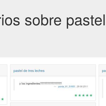
os sobre pastel
pastel de tres leches
pa
y los ingredientes???????????????
panda_61_51fl05
,
26-06-2011