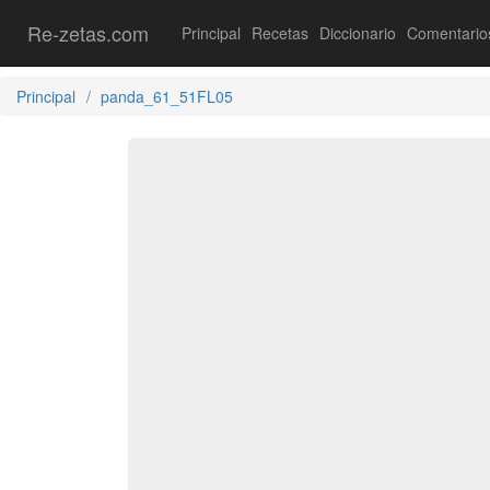
Re-zetas.com
Principal
Recetas
Diccionario
Comentario
Principal
panda_61_51FL05