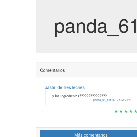
panda_6
Comentarios
pastel de tres leches
y los ingredientes???????????????
panda_61_51fl05
,
26-06-2011
Más comentarios